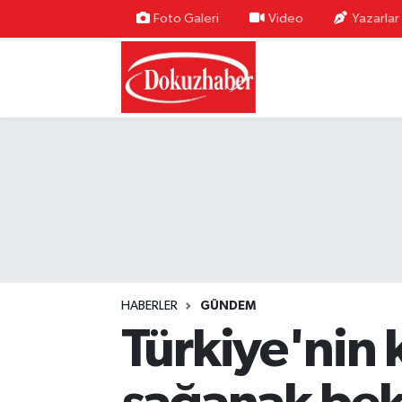
Foto Galeri
Video
Yazarlar
Hava Durumu
Trafik Durumu
Puan Durumu ve Fikstür
Tüm Manşetler
Son Dakika Haberleri
Haber Arşivi
HABERLER
GÜNDEM
Türkiye'nin 