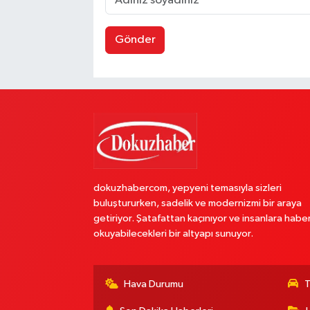
Gönder
dokuzhabercom, yepyeni temasıyla sizleri
buluştururken, sadelik ve modernizmi bir araya
getiriyor. Şatafattan kaçınıyor ve insanlara habe
okuyabilecekleri bir altyapı sunuyor.
Hava Durumu
T