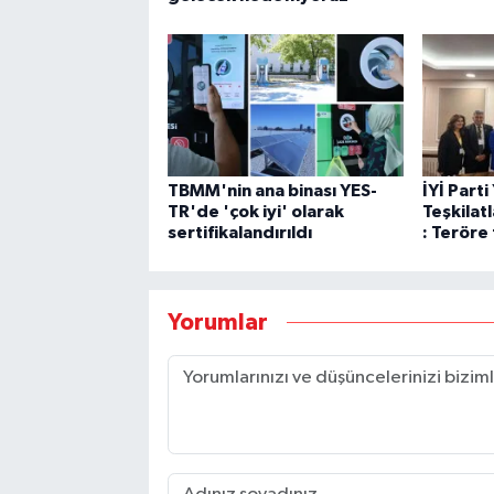
TBMM'nin ana binası YES-
İYİ Parti
TR'de 'çok iyi' olarak
Teşkilatl
sertifikalandırıldı
: Teröre
Yorumlar