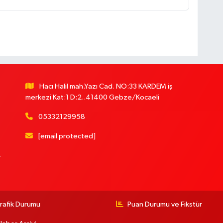
Hacı Halil mah.Yazı Cad. NO:33 KARDEM iş
merkezi Kat:1 D:2..41400 Gebze/Kocaeli
05332129958
[email protected]
r
rafik Durumu
Puan Durumu ve Fikstür