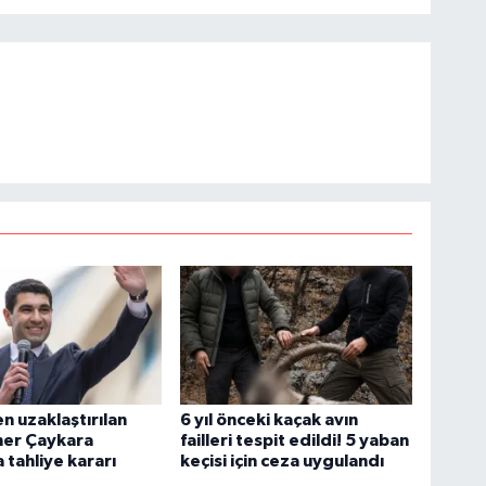
 uzaklaştırılan
6 yıl önceki kaçak avın
ner Çaykara
failleri tespit edildi! 5 yaban
 tahliye kararı
keçisi için ceza uygulandı