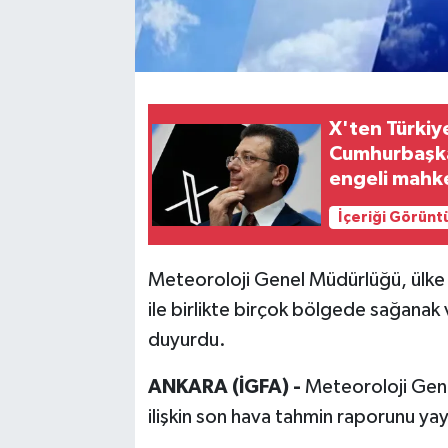
X'ten Türkiy
Cumhurbaşkan
engeli mahk
İçeriği Görünt
Meteoroloji Genel Müdürlüğü, ülke g
ile birlikte birçok bölgede sağanak
duyurdu.
ANKARA (İGFA) -
Meteoroloji Gene
ilişkin son hava tahmin raporunu yay