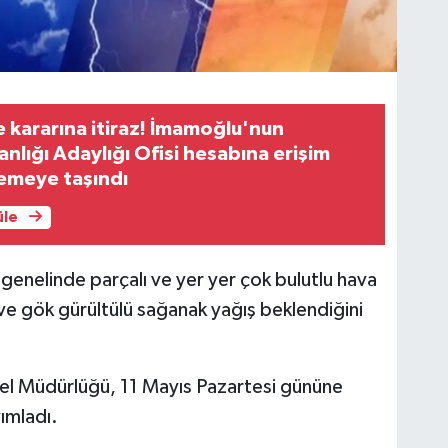
e kararına itiraz! İmamoğlu'nun
lığı Adaylığı Ofisi hesabına erişim
emeye taşındı
üle
enelinde parçalı ve yer yer çok bulutlu hava
 ve gök gürültülü sağanak yağış beklendiğini
l Müdürlüğü, 11 Mayıs Pazartesi gününe
ımladı.