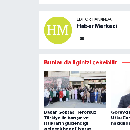
EDITÖR HAKKINDA
Haber Merkezi
Bunlar da ilginizi çekebilir
Bakan Göktaş: Terörsüz
Görevden
Türkiye ile barışın ve
Utku Ca
istikrarın güçlendiği
hakkında
gelecek hedefliyoruz