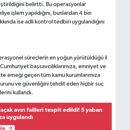
rildiğini belirtti. Bu operasyonlar
ye işlem yapıldığını, bunlardan 4 bin
kkında ise adli kontrol tedbiri uygulandığını
perasyonel süreçlerin en yoğun yürütüldüğü il
Cumhuriyet başsavcılıklarımıza, emniyet ve
eçte emeği geçen tüm kamu kurumlarımıza
urunu ve güvenliğini tehdit eden hiçbir suç
rini kullandı.
kaçak avın failleri tespit edildi! 5 yaban
eza uygulandı
üle