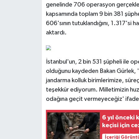
genelinde 706 operasyon gerçekleşti
kapsamında toplam 9 bin 381 şüpheli
606'sının tutuklandığını, 1.317'si ha
aktardı.
İstanbul'un, 2 bin 531 şüpheli ile o
olduğunu kaydeden Bakan Gürlek, '
jandarma kolluk birimlerimize, sür
teşekkür ediyorum. Milletimizin huz
odağına geçit vermeyeceğiz' ifadele
6 yıl önceki 
keçisi için c
İçeriği Görünt