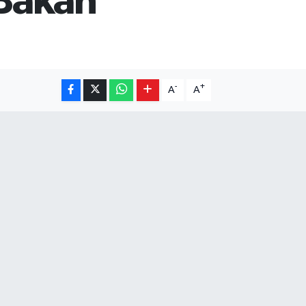
 Bakan
-
+
A
A