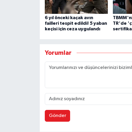
6 yıl önceki kaçak avın
TBMM'nin
failleri tespit edildi! 5 yaban
TR'de 'ç
keçisi için ceza uygulandı
sertifika
Yorumlar
Gönder