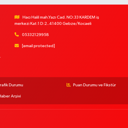
Hacı Halil mah.Yazı Cad. NO:33 KARDEM iş
merkezi Kat:1 D:2..41400 Gebze/Kocaeli
05332129958
[email protected]
r
rafik Durumu
Puan Durumu ve Fikstür
Haber Arşivi