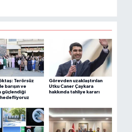
öktaş: Terörsüz
Görevden uzaklaştırılan
le barışın ve
Utku Caner Çaykara
ın güçlendiği
hakkında tahliye kararı
 hedefliyoruz