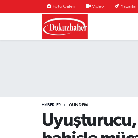
Foto Galeri
Video
Yazarlar
Hava Durumu
Trafik Durumu
Puan Durumu ve Fikstür
Tüm Manşetler
Son Dakika Haberleri
Haber Arşivi
HABERLER
GÜNDEM
Uyuşturucu, 