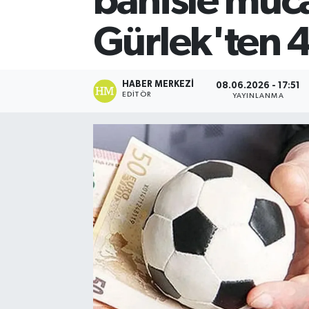
bahisle müc
Gürlek'ten 4
HABER MERKEZI
08.06.2026 - 17:51
EDITÖR
YAYINLANMA