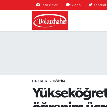
Foto Galeri
Video
Yazarlar
Hava Durumu
Trafik Durumu
Puan Durumu ve Fikstür
Tüm Manşetler
Son Dakika Haberleri
Haber Arşivi
HABERLER
EĞITIM
Yükseköğreti