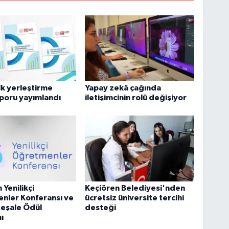
lk yerleştirme
Yapay zekâ çağında
poru yayımlandı
iletişimcinin rolü değişiyor
Yenilikçi
Keçiören Belediyesi'nden
nler Konferansı ve
ücretsiz üniversite tercihi
Meşale Ödül
desteği
ı