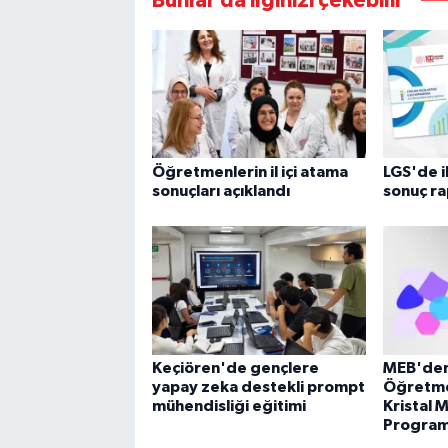
Bunlar da ilginizi çekebilir
Öğretmenlerin il içi atama
LGS'de i
sonuçları açıklandı
sonuç ra
Keçiören'de gençlere
MEB'den 
yapay zeka destekli prompt
Öğretme
mühendisliği eğitimi
Kristal 
Program