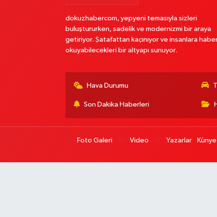
dokuzhabercom, yepyeni temasıyla sizleri
buluştururken, sadelik ve modernizmi bir araya
getiriyor. Şatafattan kaçınıyor ve insanlara habe
okuyabilecekleri bir altyapı sunuyor.
Hava Durumu
T
Son Dakika Haberleri
Foto Galeri
Video
Yazarlar
Künye