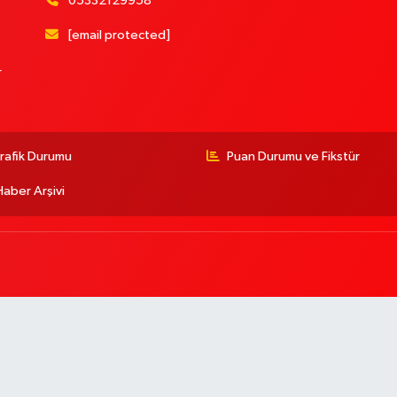
05332129958
[email protected]
r
rafik Durumu
Puan Durumu ve Fikstür
Haber Arşivi