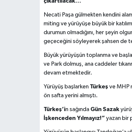
çıkartılacak…”
Necati Paşa gülmekten kendini alam
miting ve yürüyüşe büyük bir katılı
durumun olmadığını, her şeyin olgun
geçeceğini söyleyerek şahsen de te
Büyük yürüyüşün toplanma ve başlam
ve Park dolmuş, ana caddeler tıkan
devam etmektedir.
Yürüyüş başlarken
Türkeş
ve MHP mi
ön safta yerini almıştı.
Türkeş’i
n sağında
Gün Sazak
yürü
İşkenceden Yılmayız!”
yazan bir 
Yürüyüşün başlangıcı Tandoğan’a ul