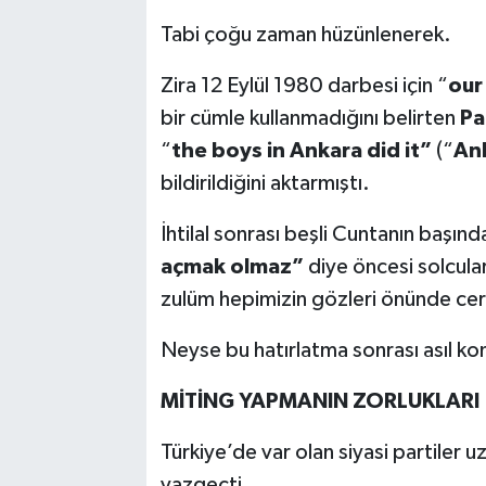
Tabi çoğu zaman hüzünlenerek.
Zira 12 Eylül 1980 darbesi için “
our
bir cümle kullanmadığını belirten
Pa
“
the boys in Ankara did it”
(“
Ank
bildirildiğini aktarmıştı.
İhtilal sonrası beşli Cuntanın başınd
açmak olmaz”
diye öncesi solcula
zulüm hepimizin gözleri önünde cer
Neyse bu hatırlatma sonrası asıl k
MİTİNG YAPMANIN ZORLUKLARI
Türkiye’de var olan siyasi partiler
vazgeçti.