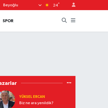
°
Beyoğlu
24
SPOR
azarlar
YÜKSEL ERCAN
Biz ne ara yenildik?