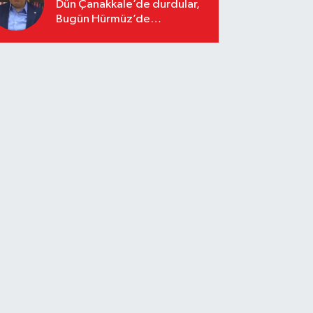
Dün Çanakkale’de durdular,
Bugün Hürmüz’de
duracaklar