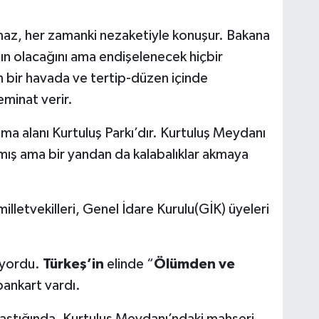
az, her zamanki nezaketiyle konuşur. Bakana
mın olacağını ama endişelenecek hiçbir
 bir havada ve tertip-düzen içinde
minat verir.
a alanı Kurtuluş Parkı’dır. Kurtuluş Meydanı
mış ama bir yandan da kalabalıklar akmaya
lletvekilleri, Genel İdare Kurulu(GİK) üyeleri
yordu.
Türkeş’in
elinde “
Ölümden ve
pankart vardı.
aştığında, Kurtuluş Meydanı’ndaki mahşeri