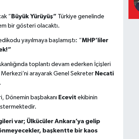
cak “
Büyük Yürüyüş”
Türkiye genelinde
em bir gösteri olacaktı.
dedikodu yayılmaya başlamıştı: “
MHP’liler
ek!”
kanlığında toplantı devam ederken İçişleri
erkezi’ni arayarak Genel Sekreter
Necati
.
ri, Dönemin başbakanı
Ecevit
ekibinin
stermektedir.
ileri var; Ülkücüler Ankara’ya gelip
 dönmeyecekler, başkentte bir kaos