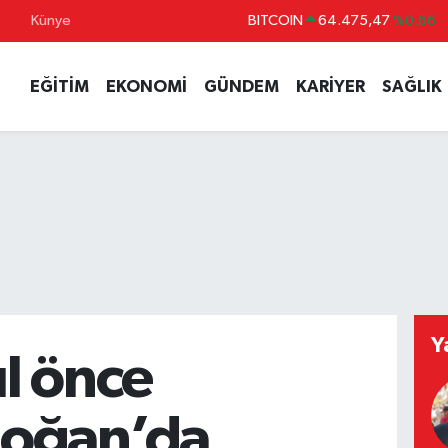
Künye
DOLAR
47,5971
%0.05
EURO
55,1336
%0.18
EĞİTİM
EKONOMİ
GÜNDEM
KARİYER
SAĞLIK
STERLİN
64,2534
%0.22
GRAM ALTIN
6518.23
%0.39
BİST100
13.703
%0
Y
ıl önce
oğan’da