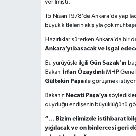
verilmişti.
15 Nisan 1978’de Ankara’da yapıla
büyük kitlelerin akışıyla çok muhteş
Hazırlıklar sürerken Ankara’da bir 
Ankara’yı basacak ve işgal edec
Bu yürüyüşle ilgili
Gün Sazak’ın
baş
Bakanı
İrfan Özaydınlı
MHP Genel M
Gültekin Paşa
ile görüşmek istiyor
Bakanın
Necati Paşa’ya
söyledikle
duyduğu endişenin büyüklüğünü gö
“… Bizim elimizde istihbarat bilg
yığılacak ve on binlercesi geri