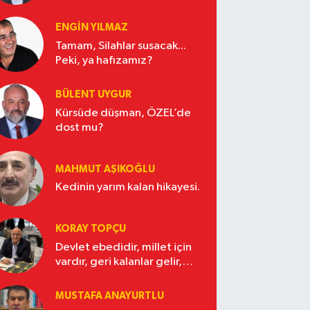
ENGİN YILMAZ
Tamam, Silahlar susacak...
Peki, ya hafızamız?
BÜLENT UYGUR
Kürsüde düşman, ÖZEL’de
dost mu?
MAHMUT AŞIKOĞLU
Kedinin yarım kalan hikayesi.
KORAY TOPÇU
Devlet ebedidir, millet için
vardır, geri kalanlar gelir,
gider.
MUSTAFA ANAYURTLU