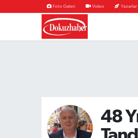
Foto Galeri
Video
Yazarlar
Hava Durumu
Trafik Durumu
Puan Durumu ve Fikstür
Tüm Manşetler
Son Dakika Haberleri
Haber Arşivi
48 Y
Tand