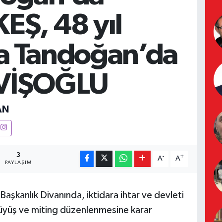
EŞ, 48 yıl
a Tandoğan’da
VİŞOĞLU
AN
3
-
+
A
A
PAYLAŞIM
Başkanlık Divanında, iktidara ihtar ve devleti
üyüş ve miting düzenlenmesine karar