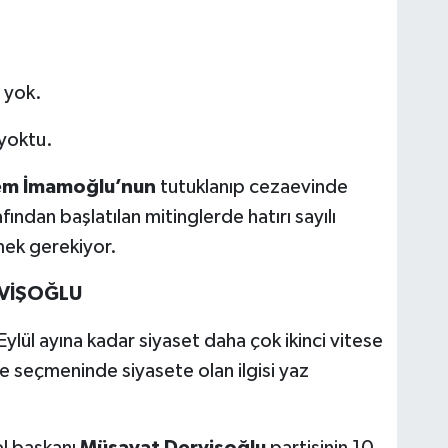
.
 yok.
 yoktu.
em İmamoğlu’nun
tutuklanıp cezaevinde
fından başlatılan mitinglerde hatırı sayılı
mek gerekiyor.
RVİŞOĞLU
ylül ayına kadar siyaset daha çok ikinci vitese
 ile seçmeninde siyasete olan ilgisi yaz
el başkanı
Müsavat Dervişoğlu
partisinin 10