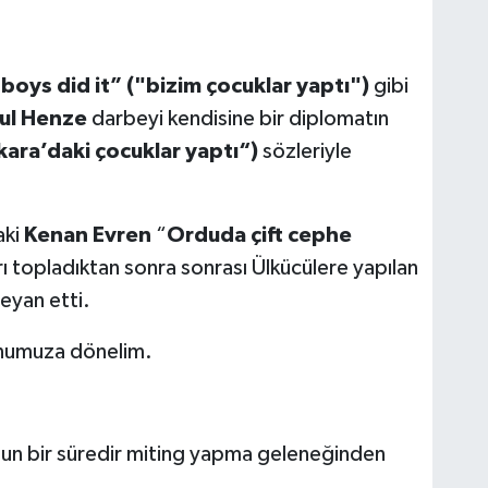
 boys did it” ("bizim çocuklar yaptı")
gibi
ul Henze
darbeyi kendisine bir diplomatın
ara’daki çocuklar yaptı“)
sözleriyle
aki
Kenan Evren
“
Orduda çift cephe
rı topladıktan sonra sonrası Ülkücülere yapılan
eyan etti.
onumuza dönelim.
 uzun bir süredir miting yapma geleneğinden