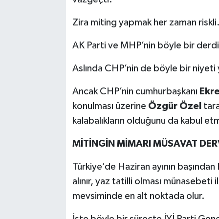
Zira miting yapmak her zaman riskli
AK Parti ve MHP’nin böyle bir derdi
Aslında CHP’nin de böyle bir niyeti
Ancak CHP’nin cumhurbaşkanı
Ekr
konulması üzerine
Özgür Özel
tara
kalabalıkların olduğunu da kabul et
MİTİNGİN MİMARI MÜSAVAT DE
Türkiye’de Haziran ayının başından E
alınır, yaz tatilli olması münasebeti
mevsiminde en alt noktada olur.
İşte böyle bir süreçte İYİ Parti Gen