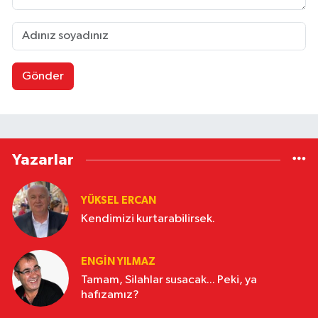
Gönder
Yazarlar
YÜKSEL ERCAN
Kendimizi kurtarabilirsek.
ENGİN YILMAZ
Tamam, Silahlar susacak... Peki, ya
hafızamız?