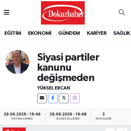
Hava Durumu
EĞİTİM
EKONOMİ
GÜNDEM
KARİYER
SAĞLIK
Trafik Durumu
Puan Durumu ve Fikstür
Siyasi partiler
kanunu
Tüm Manşetler
değişmeden
Son Dakika Haberleri
YÜKSEL ERCAN
Haber Arşivi
29.06.2026 - 19:46
29.06.2026 - 19:48
3
YAYINLANMA
GÜNCELLEME
PAYLAŞIM