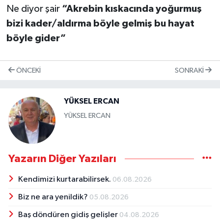
Ne diyor şair
“Akrebin kıskacında yoğurmuş
bizi kader/aldırma böyle gelmiş bu hayat
böyle gider”
ÖNCEKI
SONRAKI
YÜKSEL ERCAN
YÜKSEL ERCAN
Yazarın Diğer Yazıları
Kendimizi kurtarabilirsek.
06.08.2026
Biz ne ara yenildik?
05.08.2026
Baş döndüren gidiş gelişler
04.08.2026