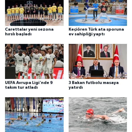
Carettalar yeni sezona
Keçiören Türk ata sporuna
hırslı başladı
ev sahipliği yaptı
UEFA Avrupa Ligi'nde 9
3 Bakan futbolu masaya
takım tur atladı
yatırdı