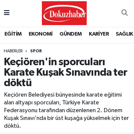
Hava Durumu
EĞİTİM
EKONOMİ
GÜNDEM
KARİYER
SAĞLIK
Trafik Durumu
HABERLER
SPOR
Puan Durumu ve Fikstür
Keçiören'in sporcuları
Tüm Manşetler
Karate Kuşak Sınavında ter
döktü
Son Dakika Haberleri
Keçiören Belediyesi bünyesinde karate eğitimi
Haber Arşivi
alan altyapı sporcuları, Türkiye Karate
Federasyonu tarafından düzenlenen 2. Dönem
Kuşak Sınavı'nda bir üst kuşağa yükselmek için ter
döktü.