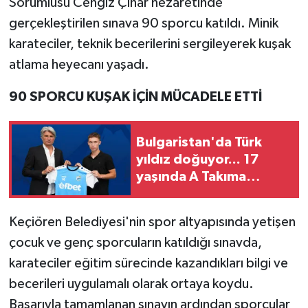
Sorumlusu Cengiz Çınar nezaretinde
gerçekleştirilen sınava 90 sporcu katıldı. Minik
karateciler, teknik becerilerini sergileyerek kuşak
atlama heyecanı yaşadı.
90 SPORCU KUŞAK İÇİN MÜCADELE ETTİ
Bulgaristan'da Türk
yıldız doğuyor... 17
yaşında A Takıma
yükseldi
Keçiören Belediyesi'nin spor altyapısında yetişen
çocuk ve genç sporcuların katıldığı sınavda,
karateciler eğitim sürecinde kazandıkları bilgi ve
becerileri uygulamalı olarak ortaya koydu.
Başarıyla tamamlanan sınavın ardından sporcular