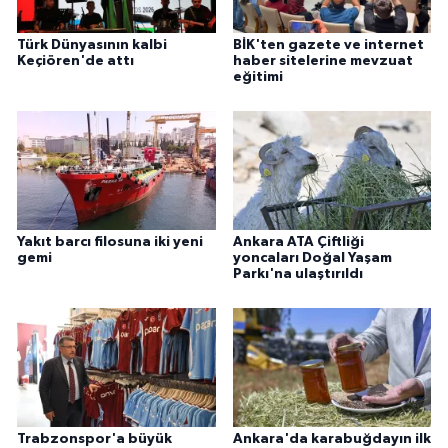
Türk Dünyasının kalbi
BİK'ten gazete ve internet
Keçiören'de attı
haber sitelerine mevzuat
eğitimi
Yakıt barcı filosuna iki yeni
Ankara ATA Çiftliği
gemi
yoncaları Doğal Yaşam
Parkı'na ulaştırıldı
Trabzonspor'a büyük
Ankara'da karabuğdayın ilk