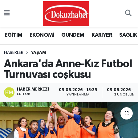
Hava Durumu
EĞİTİM
EKONOMİ
GÜNDEM
KARİYER
SAĞLIK
Trafik Durumu
HABERLER
YAŞAM
Puan Durumu ve Fikstür
Ankara'da Anne-Kız Futbol
Tüm Manşetler
Turnuvası coşkusu
Son Dakika Haberleri
HABER MERKEZI
09.06.2026 - 15:39
09.06.2026 - 1
EDITÖR
YAYINLANMA
GÜNCELLEM
Haber Arşivi