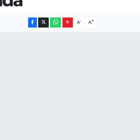
ada
-
+
A
A