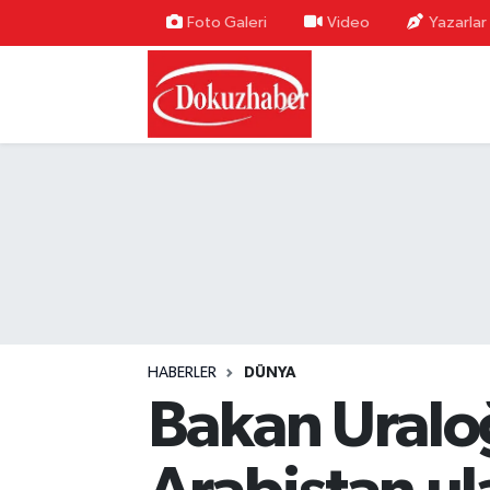
Foto Galeri
Video
Yazarlar
Hava Durumu
Trafik Durumu
Puan Durumu ve Fikstür
Tüm Manşetler
Son Dakika Haberleri
Haber Arşivi
HABERLER
DÜNYA
Bakan Uraloğ