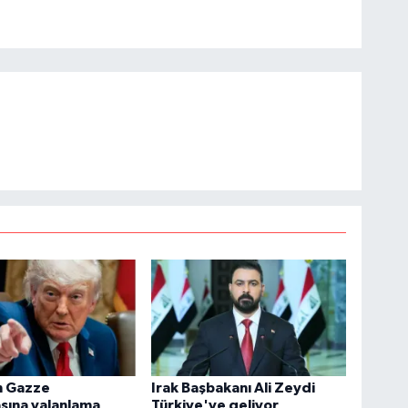
n Gazze
Irak Başbakanı Ali Zeydi
sına yalanlama
Türkiye'ye geliyor