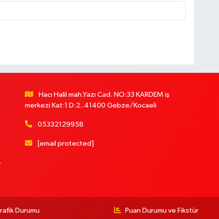
Hacı Halil mah.Yazı Cad. NO:33 KARDEM iş
merkezi Kat:1 D:2..41400 Gebze/Kocaeli
05332129958
[email protected]
r
rafik Durumu
Puan Durumu ve Fikstür