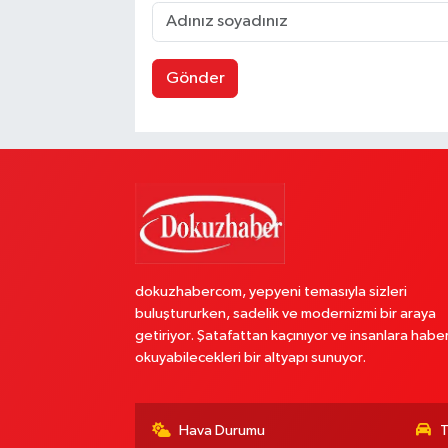
Gönder
dokuzhabercom, yepyeni temasıyla sizleri
buluştururken, sadelik ve modernizmi bir araya
getiriyor. Şatafattan kaçınıyor ve insanlara habe
okuyabilecekleri bir altyapı sunuyor.
Hava Durumu
T