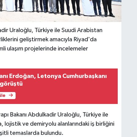
dir Uraloğlu, Türkiye ile Suudi Arabistan
rliklerini geliştirmek amacıyla Riyad'da
li ulaşım projelerinde incelemeler
nı Erdoğan, Letonya Cumhurbaşkanı
e görüştü
üle
apı Bakanı Abdulkadir Uraloğlu, Türkiye ile
lojistik ve demiryolu alanlarındaki iş birliğini
itli temaslarda bulundu.