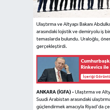
Ulaştırma ve Altyapı Bakanı Abdulka
arasındaki lojistik ve demiryolu iş bi
temaslarda bulundu. Uraloğlu, önem
gerçekleştirdi.
Cumhurbaşka
Rinkevics il
İçeriği Görünt
ANKARA (İGFA) -
Ulaştırma ve Alty
Suudi Arabistan arasındaki ulaştırma, 
güçlendirmek amacıyla Riyad'da çeş