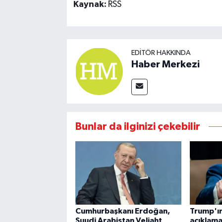
Kaynak:
RSS
EDITÖR HAKKINDA
Haber Merkezi
Bunlar da ilginizi çekebilir
Cumhurbaşkanı Erdoğan,
Trump'ı
Suudi Arabistan Veliaht
açıklama