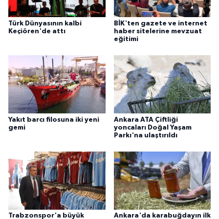
Türk Dünyasının kalbi
BİK'ten gazete ve internet
Keçiören'de attı
haber sitelerine mevzuat
eğitimi
Yakıt barcı filosuna iki yeni
Ankara ATA Çiftliği
gemi
yoncaları Doğal Yaşam
Parkı'na ulaştırıldı
Trabzonspor'a büyük
Ankara'da karabuğdayın ilk