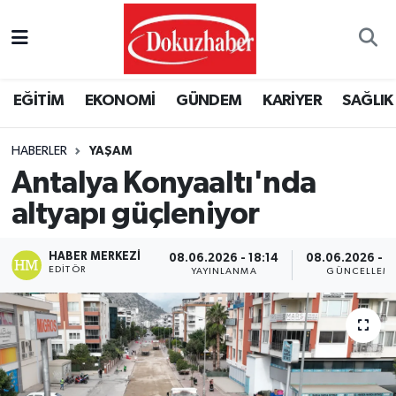
Hava Durumu
EĞİTİM
EKONOMİ
GÜNDEM
KARİYER
SAĞLIK
Trafik Durumu
HABERLER
YAŞAM
Puan Durumu ve Fikstür
Antalya Konyaaltı'nda
Tüm Manşetler
altyapı güçleniyor
Son Dakika Haberleri
HABER MERKEZI
08.06.2026 - 18:14
08.06.2026 - 1
EDITÖR
YAYINLANMA
GÜNCELLEM
Haber Arşivi