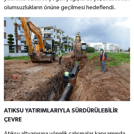
olumsuzlukların önüne geçilmesi hedeflendi.
ATIKSU YATIRIMLARIYLA SÜRDÜRÜLEBİLİR
ÇEVRE
Atıksu altyapısına yönelik çalışmalar kapsamında