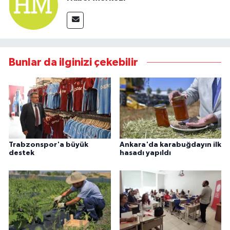
Bunlar da ilginizi çekebilir
Trabzonspor'a büyük
Ankara'da karabuğdayın ilk
destek
hasadı yapıldı