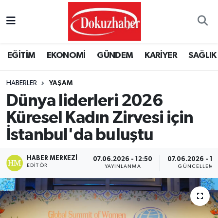
Hava Durumu
EĞİTİM
EKONOMİ
GÜNDEM
KARİYER
SAĞLIK
Trafik Durumu
HABERLER
YAŞAM
Puan Durumu ve Fikstür
Dünya liderleri 2026
Tüm Manşetler
Küresel Kadın Zirvesi için
İstanbul'da buluştu
Son Dakika Haberleri
HABER MERKEZI
07.06.2026 - 12:50
07.06.2026 - 13
Haber Arşivi
EDITÖR
YAYINLANMA
GÜNCELLEME