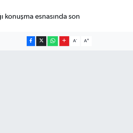
ğı konuşma esnasında son
-
+
A
A