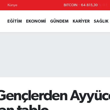
Künye
DOLAR
47,7436
%0.18
EURO
55,2510
%0.32
EĞİTİM
EKONOMİ
GÜNDEM
KARİYER
SAĞLIK
STERLİN
64,4811
%0.38
GRAM ALTIN
6660.55
%0
BİST100
13.779
%-14
BITCOIN
64.815,30
%-0.1
 Gençlerden Ayyüc