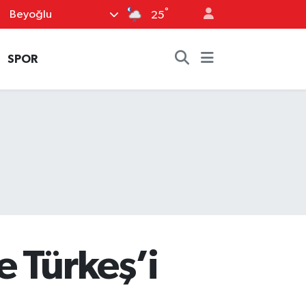
°
Beyoğlu
25
SPOR
e Türkeş’i