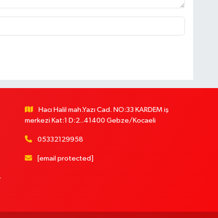
Hacı Halil mah.Yazı Cad. NO:33 KARDEM iş
merkezi Kat:1 D:2..41400 Gebze/Kocaeli
05332129958
[email protected]
r