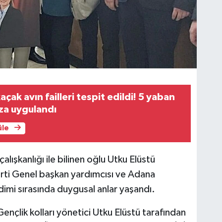
kaçak avın failleri tespit edildi! 5 yaban
eza uygulandı
üle
alışkanlığı ile bilinen oğlu Utku Elüstü
Parti Genel başkan yardımcısı ve Adana
dimi sırasında duygusal anlar yaşandı.
Gençlik kolları yönetici Utku Elüstü tarafından