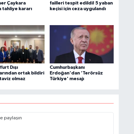
ner Çaykara
failleri tespit edildi! 5 yaban
 tahliye kararı
keçisi için ceza uygulandı
 Yurt Dışı
Cumhurbaşkanı
arından ortak bildiri
Erdoğan'dan 'Terörsüz
 taviz olmaz
Türkiye' mesajı