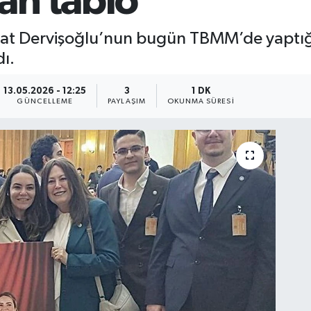
an tablo
avat Dervişoğlu’nun bugün TBMM’de yaptı
ı.
13.05.2026 - 12:25
3
1 DK
GÜNCELLEME
PAYLAŞIM
OKUNMA SÜRESI