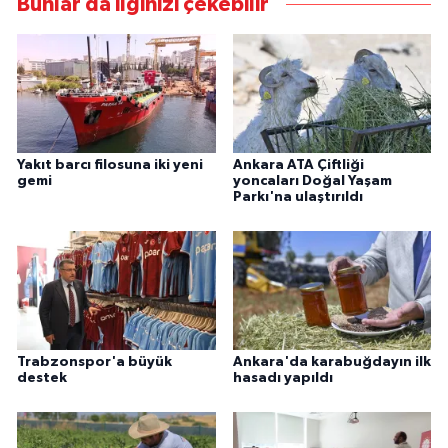
Bunlar da ilginizi çekebilir
Yakıt barcı filosuna iki yeni
Ankara ATA Çiftliği
gemi
yoncaları Doğal Yaşam
Parkı'na ulaştırıldı
Trabzonspor'a büyük
Ankara'da karabuğdayın ilk
destek
hasadı yapıldı