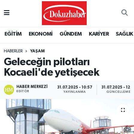
Hava Durumu
EĞİTİM
EKONOMİ
GÜNDEM
KARİYER
SAĞLIK
Trafik Durumu
HABERLER
YAŞAM
Puan Durumu ve Fikstür
Geleceğin pilotları
Tüm Manşetler
Kocaeli'de yetişecek
Son Dakika Haberleri
HABER MERKEZI
31.07.2025 - 10:57
31.07.2025 - 12:1
EDITÖR
YAYINLANMA
GÜNCELLEME
Haber Arşivi