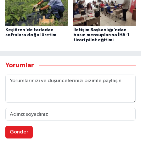
Keçiören'de tarladan
İletişim Başkanlığı'ndan
sofralara doğal üretim
basın mensuplarına İHA-1
ticari pilot eğitimi
Yorumlar
Gönder