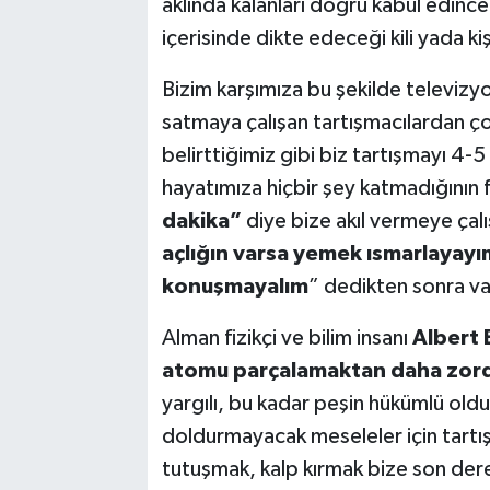
aklında kalanları doğru kabul edince
içerisinde dikte edeceği kili yada ki
Bizim karşımıza bu şekilde televizyo
satmaya çalışan tartışmacılardan ço
belirttiğimiz gibi biz tartışmayı 4-5
hayatımıza hiçbir şey katmadığının f
dakika”
diye bize akıl vermeye çalı
açlığın varsa yemek ısmarlayayı
konuşmayalım
” dedikten sonra v
Alman fizikçi ve bilim insanı
Albert 
atomu parçalamaktan daha zor
yargılı, bu kadar peşin hükümlü old
doldurmayacak meseleler için tartı
tutuşmak, kalp kırmak bize son der