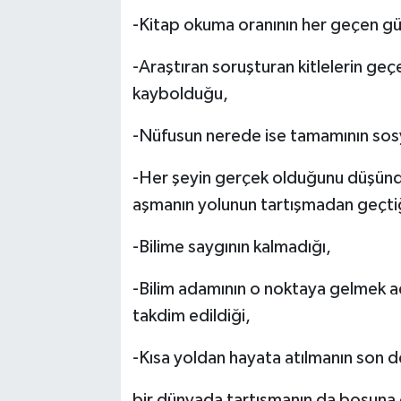
-Kitap okuma oranının her geçen gün
-Araştıran soruşturan kitlelerin geç
kaybolduğu,
-Nüfusun nerede ise tamamının so
-Her şeyin gerçek olduğunu düşündü
aşmanın yolunun tartışmadan geçtiğ
-Bilime saygının kalmadığı,
-Bilim adamının o noktaya gelmek adın
takdim edildiği,
-Kısa yoldan hayata atılmanın son d
bir dünyada tartışmanın da boşuna ol