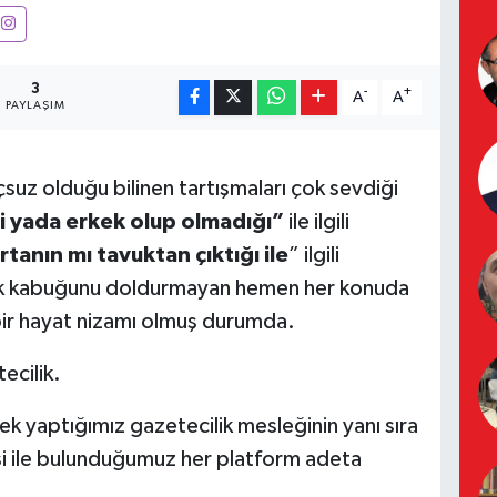
3
-
+
A
A
PAYLAŞIM
çsuz olduğu bilinen tartışmaları çok sevdiği
şi yada erkek olup olmadığı”
ile ilgili
nın mı tavuktan çıktığı ile
” ilgili
dık kabuğunu doldurmayan hemen her konuda
 bir hayat nizamı olmuş durumda.
ecilik.
ek yaptığımız gazetecilik mesleğinin yanı sıra
si ile bulunduğumuz her platform adeta