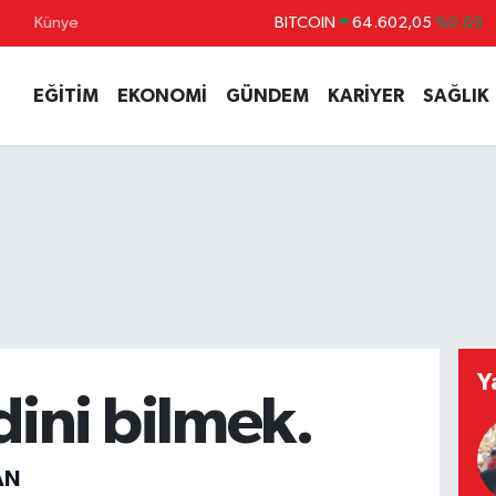
Künye
DOLAR
47,5986
%0.06
EURO
55,0700
%0.1
EĞİTİM
EKONOMİ
GÜNDEM
KARİYER
SAĞLIK
STERLİN
64,2438
%0.21
GRAM ALTIN
6518.23
%0.39
BİST100
13.768
%48
Y
ini bilmek.
AN