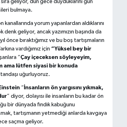
 sıra geliyor, dün gece duyduklarını gün
şileri bulmaya.
n kanallarında yorum yapanlardan aldıklarını
k denk geliyor, ancak yazımızın başında da
 yıl önce bıraktığımız ve bu boş tartışmaların
arkına vardığımız için
“Yüksel bey bir
şanlara “
Çay içeceksen söyleyeyim,
m ama lütfen siyasi bir konuda
atandaşı uğurluyoruz.
Einstein
“
İnsanların ön yargısını yıkmak,
dur
” diyor, dolayısı ile insanların bu kadar ön
uğu bir dünyada fındık kabuğunu
şmak, tartışmanın yetmediği anlarda kavgaya
ece saçma geliyor.