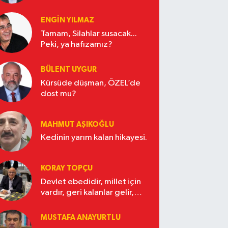
ENGİN YILMAZ
Tamam, Silahlar susacak...
Peki, ya hafızamız?
BÜLENT UYGUR
Kürsüde düşman, ÖZEL’de
dost mu?
MAHMUT AŞIKOĞLU
Kedinin yarım kalan hikayesi.
KORAY TOPÇU
Devlet ebedidir, millet için
vardır, geri kalanlar gelir,
gider.
MUSTAFA ANAYURTLU