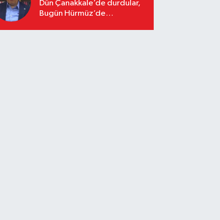
Dün Çanakkale’de durdular,
Bugün Hürmüz’de
duracaklar