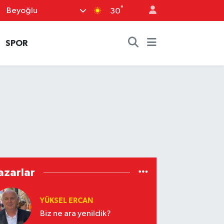
°
Beyoğlu
30
SPOR
azarlar
YÜKSEL ERCAN
Biz ne ara yenildik?