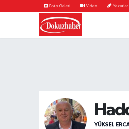
Foto Galeri
Video
Yazarlar
Hava Durumu
Trafik Durumu
Puan Durumu ve Fikstür
Tüm Manşetler
Son Dakika Haberleri
Haber Arşivi
Hadd
YÜKSEL ERC