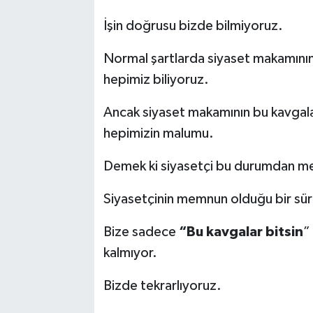
İşin doğrusu bizde bilmiyoruz.
Normal şartlarda siyaset makamının 
hepimiz biliyoruz.
Ancak siyaset makamının bu kavgala
hepimizin malumu.
Demek ki siyasetçi bu durumdan 
Siyasetçinin memnun olduğu bir sü
Bize sadece
“Bu kavgalar bitsin
”
kalmıyor.
Bizde tekrarlıyoruz.