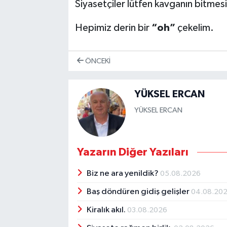
Siyasetçiler lütfen kavganın bitmesi
Hepimiz derin bir
“oh”
çekelim.
ÖNCEKI
YÜKSEL ERCAN
YÜKSEL ERCAN
Yazarın Diğer Yazıları
Biz ne ara yenildik?
05.08.2026
Baş döndüren gidiş gelişler
04.08.20
Kiralık akıl.
03.08.2026