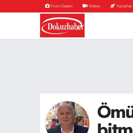
Foto Galeri
Video
Yazarlar
Hava Durumu
Trafik Durumu
Puan Durumu ve Fikstür
Tüm Manşetler
Son Dakika Haberleri
Haber Arşivi
Ömür
bitm