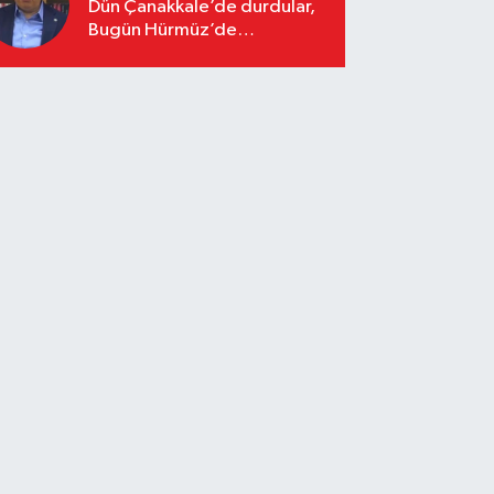
Dün Çanakkale’de durdular,
Bugün Hürmüz’de
duracaklar