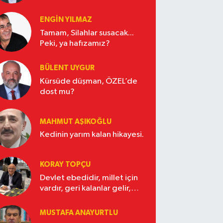
ENGİN YILMAZ
Tamam, Silahlar susacak...
Peki, ya hafızamız?
BÜLENT UYGUR
Kürsüde düşman, ÖZEL’de
dost mu?
MAHMUT AŞIKOĞLU
Kedinin yarım kalan hikayesi.
KORAY TOPÇU
Devlet ebedidir, millet için
vardır, geri kalanlar gelir,
gider.
MUSTAFA ANAYURTLU