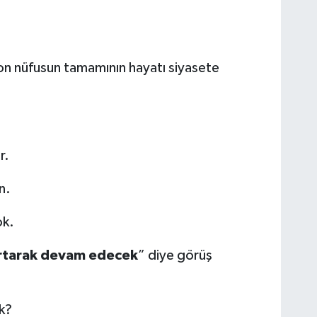
n nüfusun tamamının hayatı siyasete
r.
n.
ok.
rtarak devam edecek
” diye görüş
k?