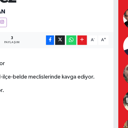
AN
3
-
+
A
A
PAYLAŞIM
or
il-ilçe-belde meclislerinde kavga ediyor.
r.