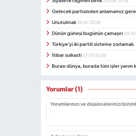
Siyasete rağmen birlik.
02.08.2026
Gelecek partisinden anlamamız ger
Unutulmak
30.07.2026
Dünün güneşi bugünün çamaşırı
29.07
Türkiye’yi iki partili sisteme zorlamak.
İtibar suikasti
27.07.2026
Burası dünya, burada tüm işler yarım k
Yorumlar (1)