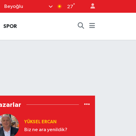
°
Beyoğlu
27
SPOR
azarlar
YÜKSEL ERCAN
Biz ne ara yenildik?