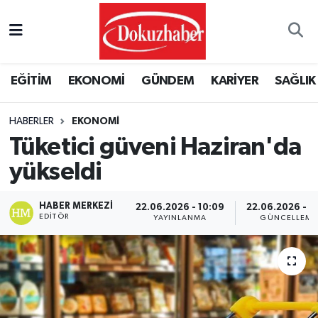
Hava Durumu
EĞİTİM
EKONOMİ
GÜNDEM
KARİYER
SAĞLIK
Trafik Durumu
HABERLER
EKONOMI
Puan Durumu ve Fikstür
Tüketici güveni Haziran'da
Tüm Manşetler
yükseldi
Son Dakika Haberleri
HABER MERKEZI
22.06.2026 - 10:09
22.06.2026 - 11
EDITÖR
YAYINLANMA
GÜNCELLEME
Haber Arşivi