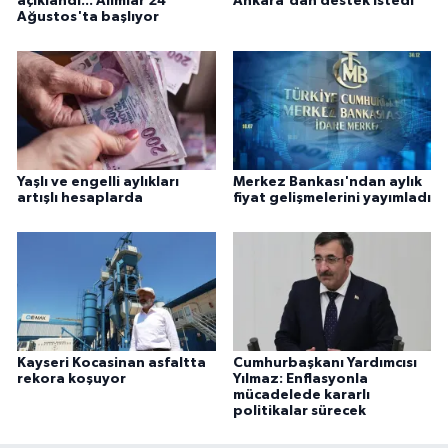
açıklandı... Alımlar 24
Ankara'dan destek istedi
Ağustos'ta başlıyor
Yaşlı ve engelli aylıkları
Merkez Bankası'ndan aylık
artışlı hesaplarda
fiyat gelişmelerini yayımladı
Kayseri Kocasinan asfaltta
Cumhurbaşkanı Yardımcısı
rekora koşuyor
Yılmaz: Enflasyonla
mücadelede kararlı
politikalar sürecek