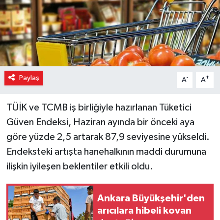
Paylaş
-
+
A
A
TÜİK ve TCMB iş birliğiyle hazırlanan Tüketici
Güven Endeksi, Haziran ayında bir önceki aya
göre yüzde 2,5 artarak 87,9 seviyesine yükseldi.
Endeksteki artışta hanehalkının maddi durumuna
ilişkin iyileşen beklentiler etkili oldu.
Ankara Büyükşehir'den
arıcılara hibeli kovan