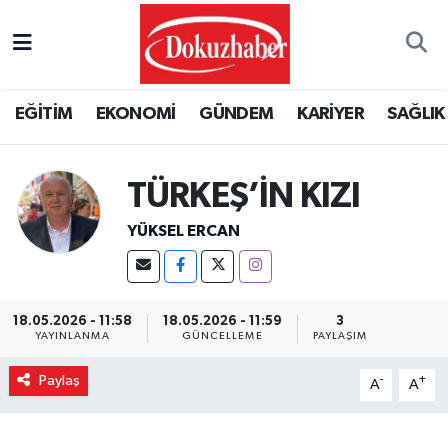
Hava Durumu
EĞİTİM
EKONOMİ
GÜNDEM
KARİYER
SAĞLIK
Trafik Durumu
Puan Durumu ve Fikstür
TÜRKEŞ’İN KIZI
Tüm Manşetler
YÜKSEL ERCAN
Son Dakika Haberleri
18.05.2026 - 11:58
18.05.2026 - 11:59
3
Haber Arşivi
YAYINLANMA
GÜNCELLEME
PAYLAŞIM
Paylaş
-
+
A
A