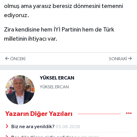
olmuş ama yarasız beresiz dönmesini temenni
ediyoruz.
Zira kendisine hem İYİ Partinin hem de Türk
milletinin ihtiyacı var.
ÖNCEKI
SONRAKI
YÜKSEL ERCAN
YÜKSEL ERCAN
Yazarın Diğer Yazıları
Biz ne ara yenildik?
05.08.2026