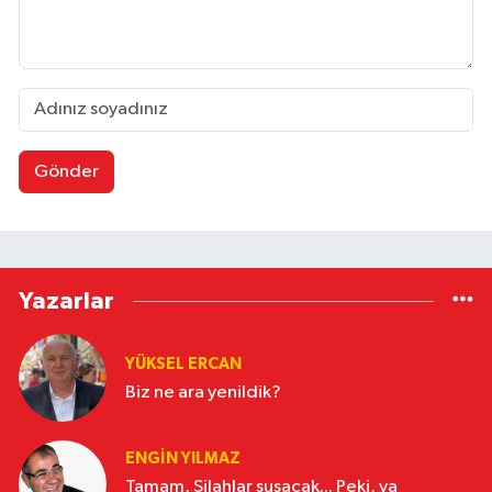
Gönder
Yazarlar
YÜKSEL ERCAN
Biz ne ara yenildik?
ENGİN YILMAZ
Tamam, Silahlar susacak... Peki, ya