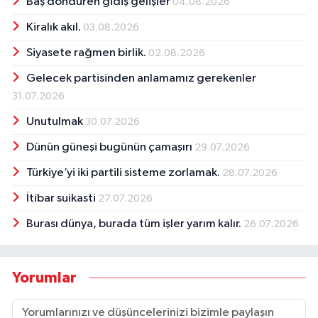
Baş döndüren gidiş gelişler
04.08.2026
Kiralık akıl.
03.08.2026
Siyasete rağmen birlik.
02.08.2026
Gelecek partisinden anlamamız gerekenler
31.07.2026
Unutulmak
30.07.2026
Dünün güneşi bugünün çamaşırı
29.07.2026
Türkiye’yi iki partili sisteme zorlamak.
28.07.2026
İtibar suikasti
27.07.2026
Burası dünya, burada tüm işler yarım kalır.
26.07.2026
Yorumlar