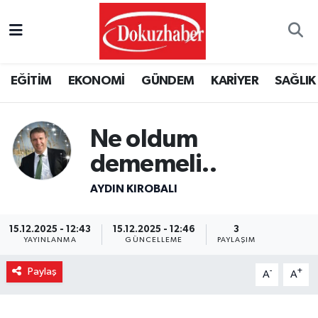
Hava Durumu
EĞİTİM
EKONOMİ
GÜNDEM
KARİYER
SAĞLIK
Trafik Durumu
Puan Durumu ve Fikstür
Ne oldum
dememeli..
Tüm Manşetler
AYDIN KIROBALI
Son Dakika Haberleri
15.12.2025 - 12:43
15.12.2025 - 12:46
3
Haber Arşivi
YAYINLANMA
GÜNCELLEME
PAYLAŞIM
Paylaş
-
+
A
A