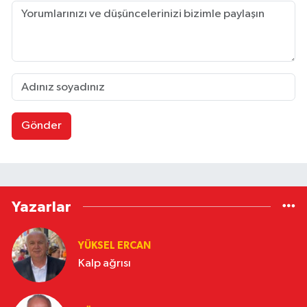
Gönder
Yazarlar
YÜKSEL ERCAN
Kalp ağrısı