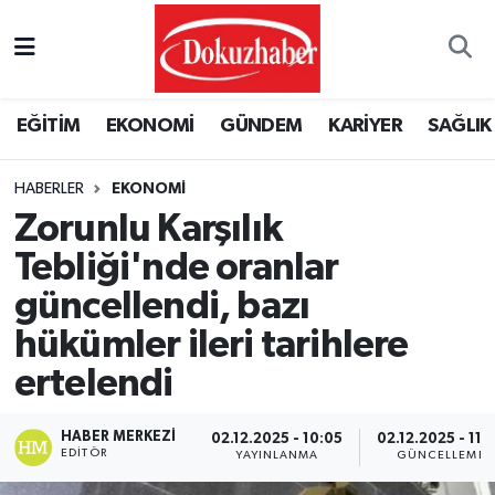
Hava Durumu
EĞİTİM
EKONOMİ
GÜNDEM
KARİYER
SAĞLIK
Trafik Durumu
HABERLER
EKONOMI
Puan Durumu ve Fikstür
Zorunlu Karşılık
Tüm Manşetler
Tebliği'nde oranlar
güncellendi, bazı
Son Dakika Haberleri
hükümler ileri tarihlere
Haber Arşivi
ertelendi
HABER MERKEZI
02.12.2025 - 10:05
02.12.2025 - 11:
EDITÖR
YAYINLANMA
GÜNCELLEME