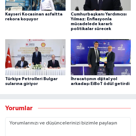
Kayseri Kocasinan asfaltta
Cumhurbaşkanı Yardımcısı
rekora koşuyor
Yılmaz: Enflasyonla
mücadelede kararlı
politikalar sürecek
Türkiye Petrolleri Bulgar
İhracatçının dijital yol
sularına giriyor
arkadaşı EiBoT ödül getirdi
Yorumlar