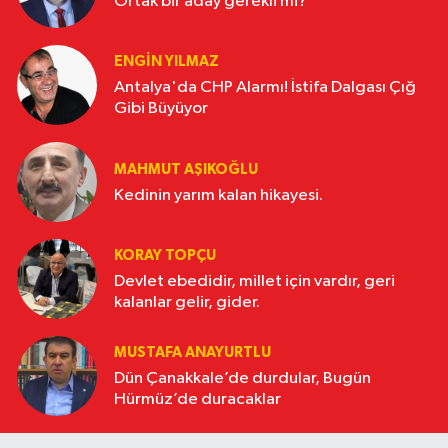
Ortak bir aday gerekli mi?
ENGİN YILMAZ
Antalya'da CHP Alarmı! İstifa Dalgası Çığ
Gibi Büyüyor
MAHMUT AŞIKOĞLU
Kedinin yarım kalan hikayesi.
KORAY TOPÇU
Devlet ebedidir, millet için vardır, geri
kalanlar gelir, gider.
MUSTAFA ANAYURTLU
Dün Çanakkale’de durdular, Bugün
Hürmüz’de duracaklar