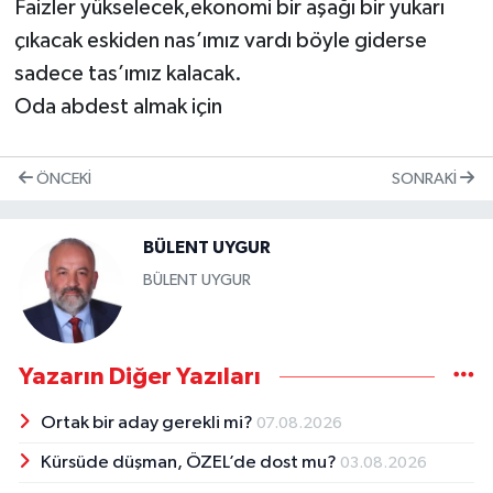
Faizler yükselecek,ekonomi bir aşağı bir yukarı
çıkacak eskiden nas’ımız vardı böyle giderse
sadece tas’ımız kalacak.
Oda abdest almak için
ÖNCEKI
SONRAKI
BÜLENT UYGUR
BÜLENT UYGUR
Yazarın Diğer Yazıları
Ortak bir aday gerekli mi?
07.08.2026
Kürsüde düşman, ÖZEL’de dost mu?
03.08.2026