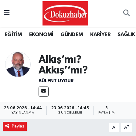
Hava Durumu
EĞİTİM
EKONOMİ
GÜNDEM
KARİYER
SAĞLIK
Trafik Durumu
Puan Durumu ve Fikstür
Alkış’mı?
Akkış’’mı?
Tüm Manşetler
BÜLENT UYGUR
Son Dakika Haberleri
Haber Arşivi
23.06.2026 - 14:44
23.06.2026 - 14:45
3
YAYINLANMA
GÜNCELLEME
PAYLAŞIM
Paylaş
-
+
A
A