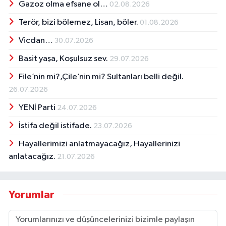
Gazoz olma efsane ol…
02.08.2026
Terör, bizi bölemez, Lisan, böler.
01.08.2026
Vicdan…
30.07.2026
Basit yaşa, Koşulsuz sev.
29.07.2026
File’nin mi?,Çile’nin mi? Sultanları belli değil.
26.07.2026
YENİ Parti
24.07.2026
İstifa değil istifade.
23.07.2026
Hayallerimizi anlatmayacağız, Hayallerinizi
anlatacağız.
21.07.2026
Yorumlar