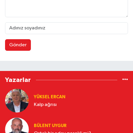
Gönder
Yazarlar
YÜKSEL ERCAN
Kalp ağrısı
BÜLENT UYGUR