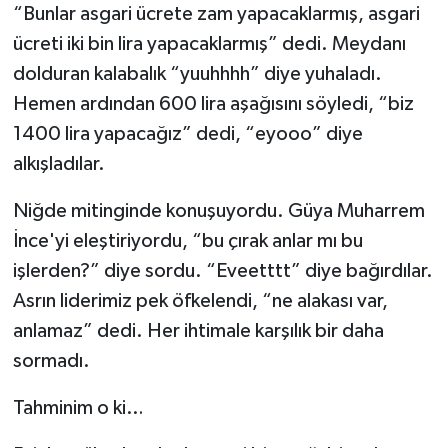
“Bunlar asgari ücrete zam yapacaklarmış, asgari
ücreti iki bin lira yapacaklarmış” dedi. Meydanı
dolduran kalabalık “yuuhhhh” diye yuhaladı.
Hemen ardından 600 lira aşağısını söyledi, “biz
1400 lira yapacağız” dedi, “eyooo” diye
alkışladılar.
Niğde mitinginde konuşuyordu. Güya Muharrem
İnce'yi eleştiriyordu, “bu çırak anlar mı bu
işlerden?” diye sordu. “Eveetttt” diye bağırdılar.
Asrın liderimiz pek öfkelendi, “ne alakası var,
anlamaz” dedi. Her ihtimale karşılık bir daha
sormadı.
Tahminim o ki…