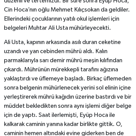
düzenli ve tertemizdi. Bir süre sonra Eyüp Hoca,
Cin Hoca’nın oğlu Mehmet Kılıçsokan da geldiler.
Ellerindeki çocuklarının yatılı okul işlemleri için
belgeleri Muhtar Ali Usta mühürleyecekti.
Ali Usta, kapının arkasında asılı duran ceketine
uzandı ve yan cebinden mührü aldı. Kalın
parmaklarıyla sarı demir mührü meşin kılıfından
çıkardı. Mührünün mürekkepli tarafını ağızına
yaklaştırdı ve üflemeye başladı. Birkaç üflemeden
sonra belgenin mühürlenecek yerini sol elinin içine
yerleştirerek mührü kağıdın üzerine bastırdı ve bir
müddet bekledikten sonra aynı işlemi diğer belge
için de yaptı. Saat ilerlemişti, Eyüp Hoca ile
kalkarak caminin yanına kadar birlikte gittik. O,
caminin hemen altındaki evine giderken ben de