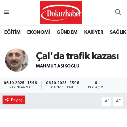
Hava Durumu
EĞİTİM
EKONOMİ
GÜNDEM
KARİYER
SAĞLIK
Trafik Durumu
Puan Durumu ve Fikstür
Çal'da trafik kazası
Tüm Manşetler
MAHMUT AŞIKOĞLU
Son Dakika Haberleri
06.10.2025 - 15:16
06.10.2025 - 15:18
6
YAYINLANMA
GÜNCELLEME
PAYLAŞIM
Haber Arşivi
Paylaş
-
+
A
A