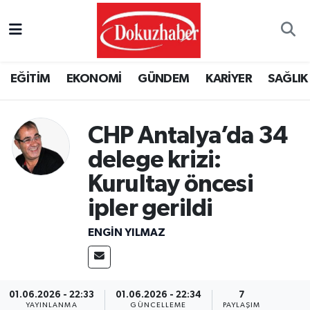
Hava Durumu
EĞİTİM
EKONOMİ
GÜNDEM
KARİYER
SAĞLIK
Trafik Durumu
Puan Durumu ve Fikstür
CHP Antalya’da 34
delege krizi:
Tüm Manşetler
Kurultay öncesi
Son Dakika Haberleri
ipler gerildi
Haber Arşivi
ENGİN YILMAZ
01.06.2026 - 22:33
01.06.2026 - 22:34
7
YAYINLANMA
GÜNCELLEME
PAYLAŞIM