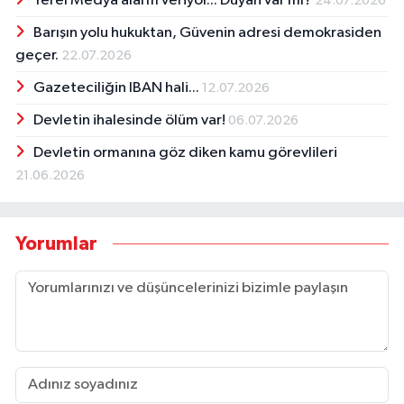
Yerel Medya alarm veriyor... Duyan var mı?
24.07.2026
Barışın yolu hukuktan, Güvenin adresi demokrasiden
geçer.
22.07.2026
Gazeteciliğin IBAN hali...
12.07.2026
Devletin ihalesinde ölüm var!
06.07.2026
Devletin ormanına göz diken kamu görevlileri
21.06.2026
Yorumlar