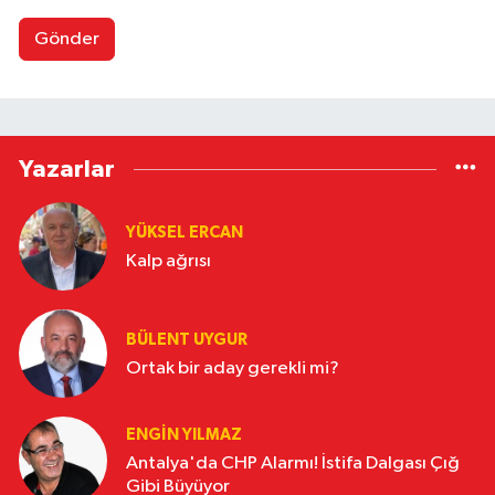
Gönder
Yazarlar
YÜKSEL ERCAN
Kalp ağrısı
BÜLENT UYGUR
Ortak bir aday gerekli mi?
ENGİN YILMAZ
Antalya'da CHP Alarmı! İstifa Dalgası Çığ
Gibi Büyüyor