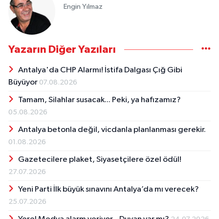
Engin Yılmaz
Yazarın Diğer Yazıları
Antalya'da CHP Alarmı! İstifa Dalgası Çığ Gibi
Büyüyor
07.08.2026
Tamam, Silahlar susacak... Peki, ya hafızamız?
05.08.2026
Antalya betonla değil, vicdanla planlanması gerekir.
01.08.2026
Gazetecilere plaket, Siyasetçilere özel ödül!
27.07.2026
Yeni Parti İlk büyük sınavını Antalya’da mı verecek?
25.07.2026