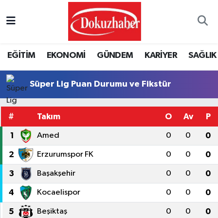
Hava Durumu
EĞİTİM
EKONOMİ
GÜNDEM
KARİYER
SAĞLIK
Trafik Durumu
Süper Lig Puan Durumu ve Fikstür
Puan Durumu ve Fikstür
Tüm Manşetler
#
Takım
O
Av
P
1
Amed
0
0
0
Son Dakika Haberleri
2
Erzurumspor FK
0
0
0
Haber Arşivi
3
Başakşehir
0
0
0
4
Kocaelispor
0
0
0
5
Beşiktaş
0
0
0