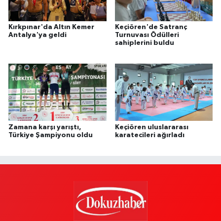
Kırkpınar'da Altın Kemer
Keçiören'de Satranç
Antalya'ya geldi
Turnuvası Ödülleri
sahiplerini buldu
Zamana karşı yarıştı,
Keçiören uluslararası
Türkiye Şampiyonu oldu
karatecileri ağırladı