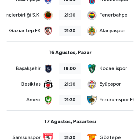
Gençlerbirliği S.K.
Fenerbahçe
21:30
Gaziantep FK
Alanyaspor
21:30
16 Ağustos, Pazar
Başakşehir
Kocaelispor
19:00
Beşiktaş
Eyüpspor
21:30
Amed
Erzurumspor FK
21:30
17 Ağustos, Pazartesi
Samsunspor
Göztepe
21:30