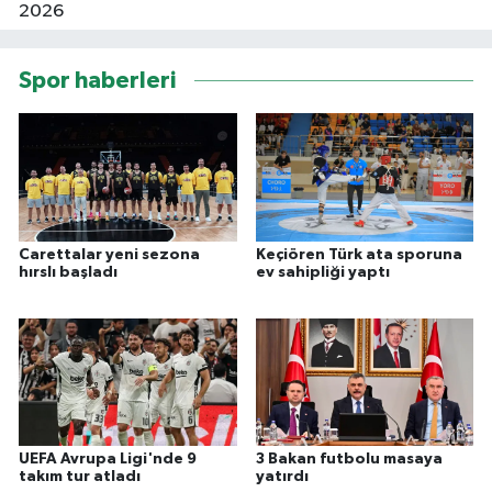
Spor haberleri
Carettalar yeni sezona
Keçiören Türk ata sporuna
hırslı başladı
ev sahipliği yaptı
UEFA Avrupa Ligi'nde 9
3 Bakan futbolu masaya
takım tur atladı
yatırdı