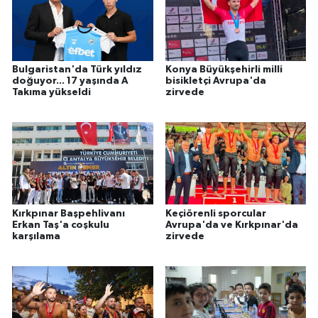
Bulgaristan'da Türk yıldız
Konya Büyükşehirli milli
doğuyor... 17 yaşında A
bisikletçi Avrupa'da
Takıma yükseldi
zirvede
Kırkpınar Başpehlivanı
Keçiörenli sporcular
Erkan Taş'a coşkulu
Avrupa'da ve Kırkpınar'da
karşılama
zirvede