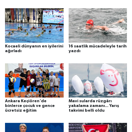
Kocaeli dünyanın en iyilerini
16 saatlik mücadeleyle tarih
ağırladı
yazdı
Ankara Keçiören'de
Mavi sularda rüzgârı
binlerce çocuk ve gence
yakalama zamanı... Yarış
ücretsiz eğitim
takvimi belli oldu