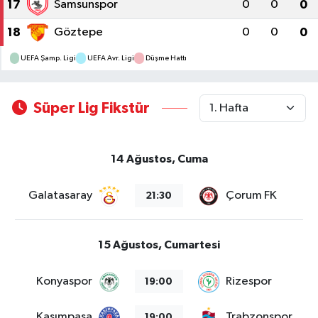
17
Samsunspor
0
0
0
18
Göztepe
0
0
0
UEFA Şamp. Ligi
UEFA Avr. Ligi
Düşme Hattı
Süper Lig Fikstür
14 Ağustos, Cuma
Galatasaray
Çorum FK
21:30
15 Ağustos, Cumartesi
Konyaspor
Rizespor
19:00
Kasımpaşa
Trabzonspor
19:00