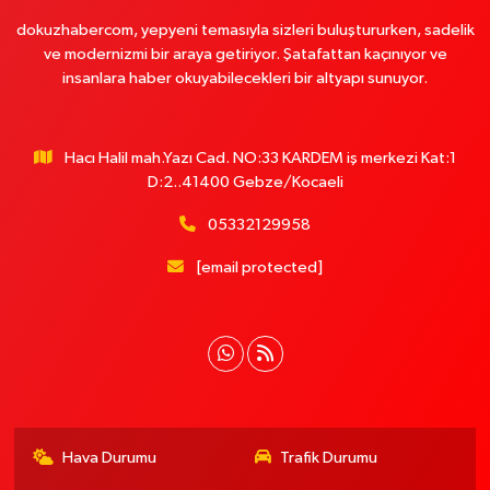
dokuzhabercom, yepyeni temasıyla sizleri buluştururken, sadelik
ve modernizmi bir araya getiriyor. Şatafattan kaçınıyor ve
insanlara haber okuyabilecekleri bir altyapı sunuyor.
Hacı Halil mah.Yazı Cad. NO:33 KARDEM iş merkezi Kat:1
D:2..41400 Gebze/Kocaeli
05332129958
[email protected]
Hava Durumu
Trafik Durumu