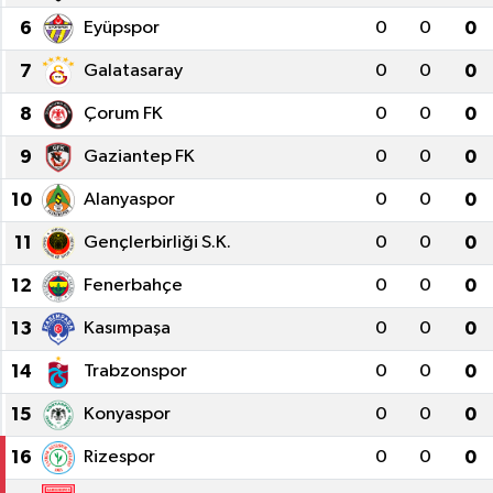
6
Eyüpspor
0
0
0
7
Galatasaray
0
0
0
8
Çorum FK
0
0
0
9
Gaziantep FK
0
0
0
10
Alanyaspor
0
0
0
11
Gençlerbirliği S.K.
0
0
0
12
Fenerbahçe
0
0
0
13
Kasımpaşa
0
0
0
14
Trabzonspor
0
0
0
15
Konyaspor
0
0
0
16
Rizespor
0
0
0