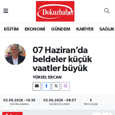
Hava Durumu
EĞİTİM
EKONOMİ
GÜNDEM
KARİYER
SAĞLIK
Trafik Durumu
Puan Durumu ve Fikstür
07 Haziran’da
beldeler küçük
Tüm Manşetler
vaatler büyük
Son Dakika Haberleri
YÜKSEL ERCAN
Haber Arşivi
03.06.2026 - 19:30
03.06.2026 - 08:57
5
YAYINLANMA
GÜNCELLEME
PAYLAŞIM