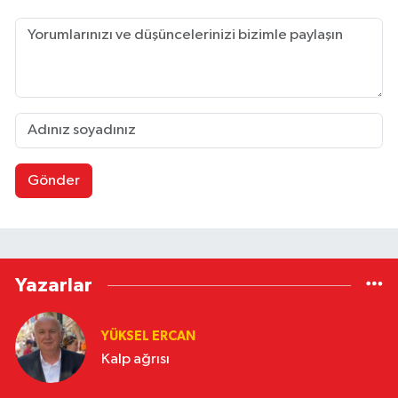
Gönder
Yazarlar
YÜKSEL ERCAN
Kalp ağrısı