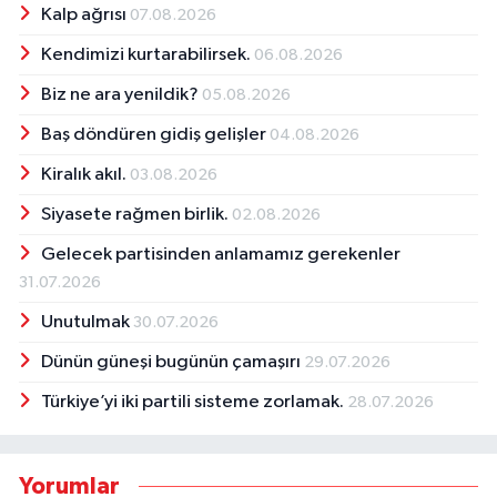
Kalp ağrısı
07.08.2026
Kendimizi kurtarabilirsek.
06.08.2026
Biz ne ara yenildik?
05.08.2026
Baş döndüren gidiş gelişler
04.08.2026
Kiralık akıl.
03.08.2026
Siyasete rağmen birlik.
02.08.2026
Gelecek partisinden anlamamız gerekenler
31.07.2026
Unutulmak
30.07.2026
Dünün güneşi bugünün çamaşırı
29.07.2026
Türkiye’yi iki partili sisteme zorlamak.
28.07.2026
Yorumlar