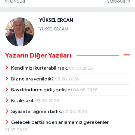
ÖNCEKI
SONRAKI
YÜKSEL ERCAN
YÜKSEL ERCAN
Yazarın Diğer Yazıları
Kendimizi kurtarabilirsek.
06.08.2026
Biz ne ara yenildik?
05.08.2026
Baş döndüren gidiş gelişler
04.08.2026
Kiralık akıl.
03.08.2026
Siyasete rağmen birlik.
02.08.2026
Gelecek partisinden anlamamız gerekenler
31.07.2026