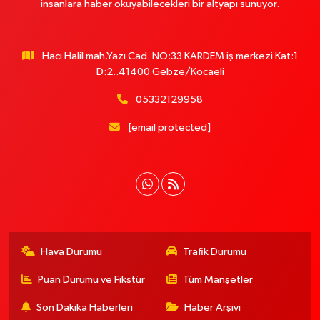
insanlara haber okuyabilecekleri bir altyapı sunuyor.
Hacı Halil mah.Yazı Cad. NO:33 KARDEM iş merkezi Kat:1
D:2..41400 Gebze/Kocaeli
05332129958
[email protected]
Hava Durumu
Trafik Durumu
Puan Durumu ve Fikstür
Tüm Manşetler
Son Dakika Haberleri
Haber Arşivi