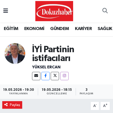
Hava Durumu
EĞİTİM
EKONOMİ
GÜNDEM
KARİYER
SAĞLIK
Trafik Durumu
Puan Durumu ve Fikstür
İYİ Partinin
istifacıları
Tüm Manşetler
YÜKSEL ERCAN
Son Dakika Haberleri
Haber Arşivi
19.05.2026 - 19:30
19.05.2026 - 18:15
3
YAYINLANMA
GÜNCELLEME
PAYLAŞIM
Paylaş
-
+
A
A