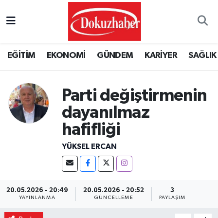
Hava Durumu
EĞİTİM
EKONOMİ
GÜNDEM
KARİYER
SAĞLIK
Trafik Durumu
Puan Durumu ve Fikstür
Parti değiştirmenin
dayanılmaz
Tüm Manşetler
hafifliği
Son Dakika Haberleri
YÜKSEL ERCAN
Haber Arşivi
20.05.2026 - 20:49
20.05.2026 - 20:52
3
YAYINLANMA
GÜNCELLEME
PAYLAŞIM