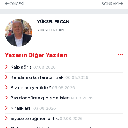
ÖNCEKI
SONRAKI
YÜKSEL ERCAN
YÜKSEL ERCAN
Yazarın Diğer Yazıları
Kalp ağrısı
07.08.2026
Kendimizi kurtarabilirsek.
06.08.2026
Biz ne ara yenildik?
05.08.2026
Baş döndüren gidiş gelişler
04.08.2026
Kiralık akıl.
03.08.2026
Siyasete rağmen birlik.
02.08.2026