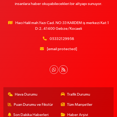
insanlara haber okuyabilecekleri bir altyapı sunuyor.
Hacı Halil mah.Yazı Cad. NO:33 KARDEM iş merkezi Kat:1
D:2..41400 Gebze/Kocaeli
05332129958
[email protected]
Hava Durumu
Trafik Durumu
Puan Durumu ve Fikstür
Tüm Manşetler
Son Dakika Haberleri
Haber Arşivi