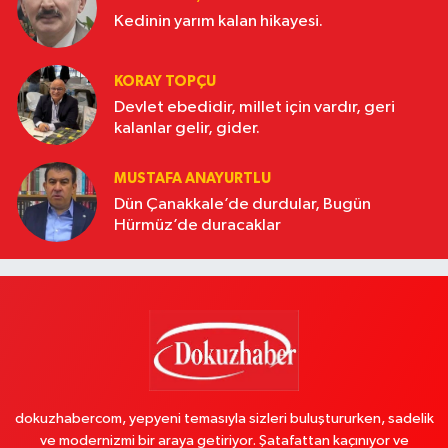
Kedinin yarım kalan hikayesi.
KORAY TOPÇU
Devlet ebedidir, millet için vardır, geri
kalanlar gelir, gider.
MUSTAFA ANAYURTLU
Dün Çanakkale’de durdular, Bugün
Hürmüz’de duracaklar
dokuzhabercom, yepyeni temasıyla sizleri buluştururken, sadelik
ve modernizmi bir araya getiriyor. Şatafattan kaçınıyor ve