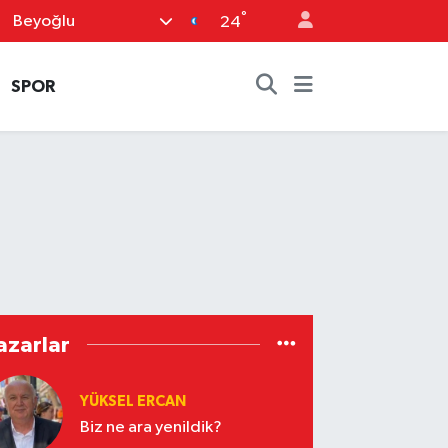
°
Beyoğlu
24
SPOR
azarlar
YÜKSEL ERCAN
Biz ne ara yenildik?