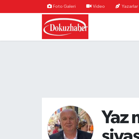
Foto Galeri
Video
Yazarlar
Hava Durumu
Trafik Durumu
Puan Durumu ve Fikstür
Tüm Manşetler
Son Dakika Haberleri
Haber Arşivi
Yaz 
siyas