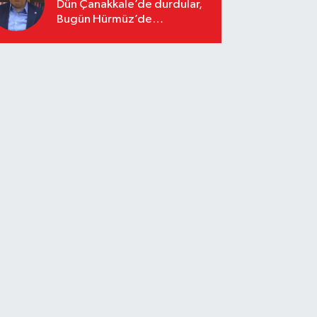
Dün Çanakkale’de durdular,
Bugün Hürmüz’de
duracaklar