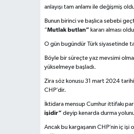
anlayışı tam anlamı ile değişmiş old
Bunun birinci ve başlıca sebebi geçt
“
Mutlak butlan”
kararı alması oldu
O gün bugündür Türk siyasetinde t
Böyle bir süreçte yaz mevsimi olma
yükselmeye başladı.
Zira söz konusu 31 mart 2024 tarihi
CHP’dir.
İktidara mensup Cumhur ittifakı parti
işidir”
deyip kenarda durma yolunu 
Ancak bu kargaşanın CHP’nin iç işi