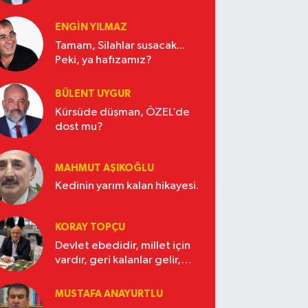
ENGİN YILMAZ
Tamam, Silahlar susacak...
Peki, ya hafızamız?
BÜLENT UYGUR
Kürsüde düşman, ÖZEL’de
dost mu?
MAHMUT AŞIKOĞLU
Kedinin yarım kalan hikayesi.
KORAY TOPÇU
Devlet ebedidir, millet için
vardır, geri kalanlar gelir,
gider.
MUSTAFA ANAYURTLU