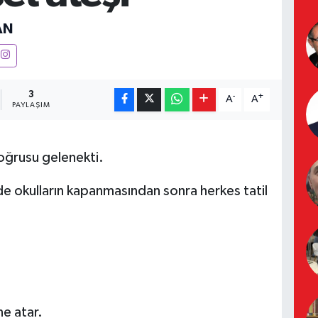
AN
3
-
+
A
A
PAYLAŞIM
oğrusu gelenekti.
de okulların kapanmasından sonra herkes tatil
ne atar.