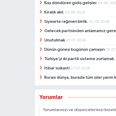
Baş döndüren gidiş gelişler
04.08.20
Kiralık akıl.
03.08.2026
Siyasete rağmen birlik.
02.08.2026
Gelecek partisinden anlamamız ger
Unutulmak
30.07.2026
Dünün güneşi bugünün çamaşırı
29.07
Türkiye’yi iki partili sisteme zorlamak.
İtibar suikasti
27.07.2026
Burası dünya, burada tüm işler yarım k
Yorumlar