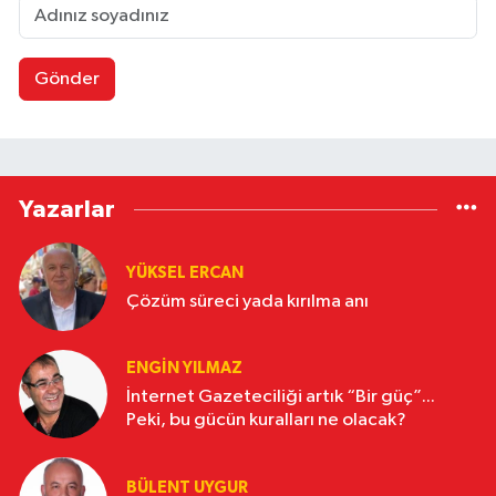
Gönder
Yazarlar
YÜKSEL ERCAN
Çözüm süreci yada kırılma anı
ENGİN YILMAZ
İnternet Gazeteciliği artık “Bir güç”...
Peki, bu gücün kuralları ne olacak?
BÜLENT UYGUR