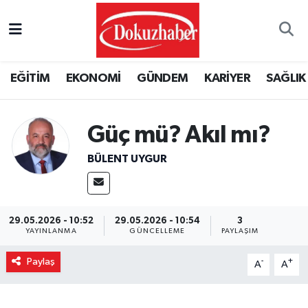
Hava Durumu
EĞİTİM
EKONOMİ
GÜNDEM
KARİYER
SAĞLIK
Trafik Durumu
Puan Durumu ve Fikstür
Güç mü? Akıl mı?
Tüm Manşetler
BÜLENT UYGUR
Son Dakika Haberleri
29.05.2026 - 10:52
29.05.2026 - 10:54
3
Haber Arşivi
YAYINLANMA
GÜNCELLEME
PAYLAŞIM
Paylaş
-
+
A
A