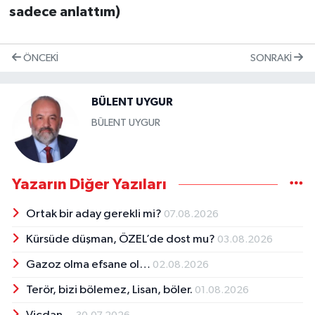
sadece anlattım)
ÖNCEKI
SONRAKI
BÜLENT UYGUR
BÜLENT UYGUR
Yazarın Diğer Yazıları
Ortak bir aday gerekli mi?
07.08.2026
Kürsüde düşman, ÖZEL’de dost mu?
03.08.2026
Gazoz olma efsane ol…
02.08.2026
Terör, bizi bölemez, Lisan, böler.
01.08.2026