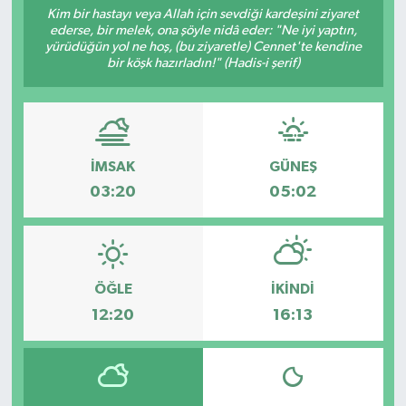
Kim bir hastayı veya Allah için sevdiği kardeşini ziyaret
ederse, bir melek, ona şöyle nidâ eder: "Ne iyi yaptın,
yürüdüğün yol ne hoş, (bu ziyaretle) Cennet'te kendine
bir köşk hazırladın!" (Hadis-i şerif)
İMSAK
GÜNEŞ
03:20
05:02
ÖĞLE
İKINDI
12:20
16:13