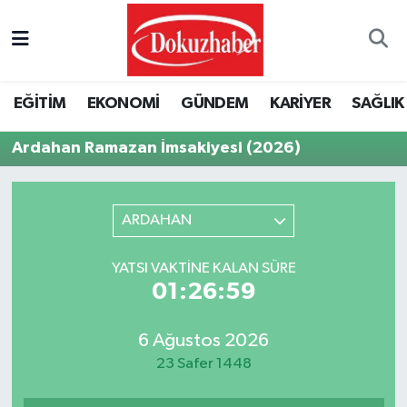
Hava Durumu
EĞİTİM
EKONOMİ
GÜNDEM
KARİYER
SAĞLIK
Trafik Durumu
Ardahan Ramazan İmsakiyesi (2026)
Puan Durumu ve Fikstür
Tüm Manşetler
ARDAHAN
Son Dakika Haberleri
YATSI VAKTINE KALAN SÜRE
01:26:59
Haber Arşivi
6 Ağustos 2026
23 Safer 1448