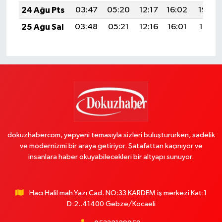
24 Ağu Pts
03:47
05:20
12:17
16:02
19:03
25 Ağu Sal
03:48
05:21
12:16
16:01
19:01
dokuzhabercom, yepyeni temasıyla sizleri buluştururken, sadelik
ve modernizmi bir araya getiriyor. Şatafattan kaçınıyor ve
insanlara haber okuyabilecekleri bir altyapı sunuyor.
Hacı Halil mah.Yazı Cad. NO:33 KARDEM iş merkezi Kat:1
D:2..41400 Gebze/Kocaeli