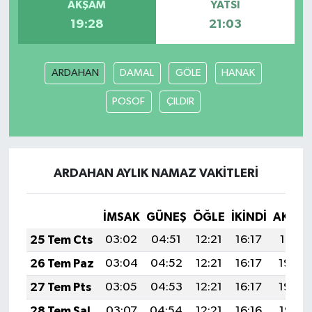
AKŞAM
YATSI
19:28
21:03
ARDAHAN
DAMAL
GÖLE
HANAK
POSOF
ÇILDIR
ARDAHAN AYLIK NAMAZ VAKITLERI
İMSAK
GÜNEŞ
ÖĞLE
İKINDI
AKŞA
25 Tem Cts
03:02
04:51
12:21
16:17
19:41
26 Tem Paz
03:04
04:52
12:21
16:17
19:40
27 Tem Pts
03:05
04:53
12:21
16:17
19:39
28 Tem Sal
03:07
04:54
12:21
16:16
19:38