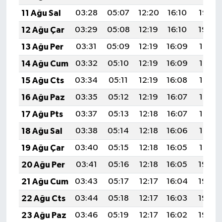
11 Ağu Sal
03:28
05:07
12:20
16:10
19:22
12 Ağu Çar
03:29
05:08
12:19
16:10
19:20
13 Ağu Per
03:31
05:09
12:19
16:09
19:19
14 Ağu Cum
03:32
05:10
12:19
16:09
19:18
15 Ağu Cts
03:34
05:11
12:19
16:08
19:16
16 Ağu Paz
03:35
05:12
12:19
16:07
19:15
17 Ağu Pts
03:37
05:13
12:18
16:07
19:13
18 Ağu Sal
03:38
05:14
12:18
16:06
19:12
19 Ağu Çar
03:40
05:15
12:18
16:05
19:10
20 Ağu Per
03:41
05:16
12:18
16:05
19:09
21 Ağu Cum
03:43
05:17
12:17
16:04
19:08
22 Ağu Cts
03:44
05:18
12:17
16:03
19:06
23 Ağu Paz
03:46
05:19
12:17
16:02
19:05