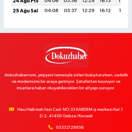
24 Ağu Pts
04:06
05:36
12:29
16:13
19:13
25 Ağu Sal
04:08
05:37
12:29
16:12
19:11
dokuzhabercom, yepyeni temasıyla sizleri buluştururken, sadelik
ve modernizmi bir araya getiriyor. Şatafattan kaçınıyor ve
insanlara haber okuyabilecekleri bir altyapı sunuyor.
Hacı Halil mah.Yazı Cad. NO:33 KARDEM iş merkezi Kat:1
D:2..41400 Gebze/Kocaeli
05332129958