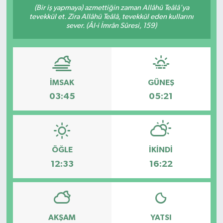
(Bir iş yapmaya) azmettiğin zaman Allâhü Teâlâ'ya
tevekkül et. Zira Allâhü Teâlâ, tevekkül eden kullarını
sever. (Âl-i İmrân Sûresi, 159)
İMSAK
GÜNEŞ
03:45
05:21
ÖĞLE
İKINDI
12:33
16:22
AKŞAM
YATSI