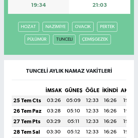
19:34
21:03
HOZAT
NAZİMİYE
OVACIK
PERTEK
PÜLÜMÜR
TUNCELİ
ÇEMİŞGEZEK
TUNCELİ AYLIK NAMAZ VAKITLERI
İMSAK
GÜNEŞ
ÖĞLE
İKINDI
AKŞA
25 Tem Cts
03:26
05:09
12:33
16:26
19:48
26 Tem Paz
03:28
05:10
12:33
16:26
19:47
27 Tem Pts
03:29
05:11
12:33
16:26
19:46
28 Tem Sal
03:30
05:12
12:33
16:26
19:45