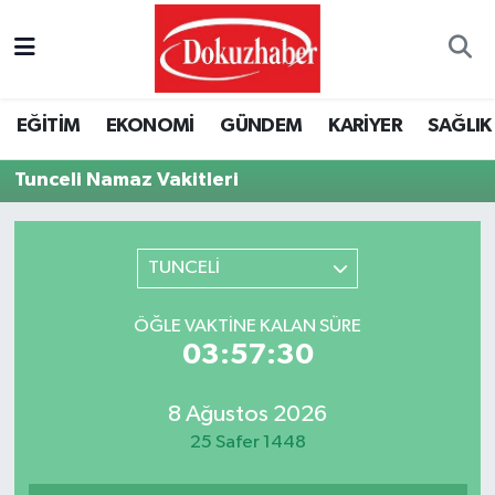
Hava Durumu
EĞİTİM
EKONOMİ
GÜNDEM
KARİYER
SAĞLIK
Trafik Durumu
Tunceli Namaz Vakitleri
Puan Durumu ve Fikstür
Tüm Manşetler
TUNCELİ
Son Dakika Haberleri
ÖĞLE VAKTINE KALAN SÜRE
03:57:30
Haber Arşivi
8 Ağustos 2026
25 Safer 1448