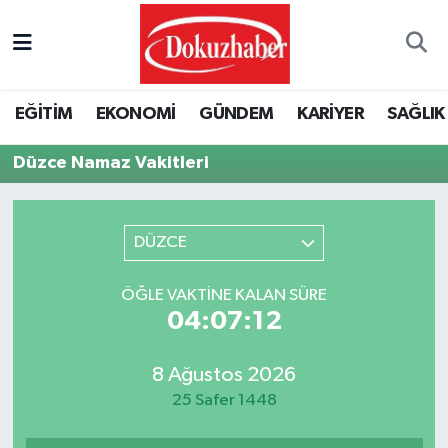
Hava Durumu
EĞİTİM
EKONOMİ
GÜNDEM
KARİYER
SAĞLIK
Trafik Durumu
Düzce Namaz Vakitleri
Puan Durumu ve Fikstür
Tüm Manşetler
DÜZCE
Son Dakika Haberleri
ÖĞLE VAKTINE KALAN SÜRE
04:07:12
Haber Arşivi
8 Ağustos 2026
25 Safer 1448