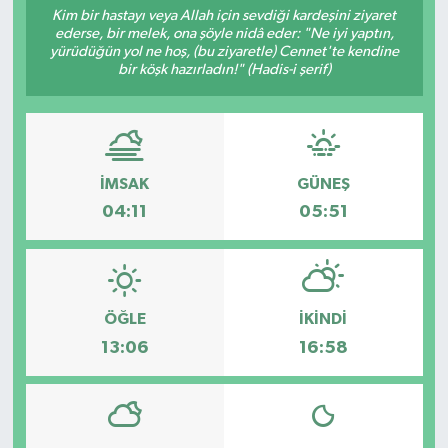
Kim bir hastayı veya Allah için sevdiği kardeşini ziyaret
ederse, bir melek, ona şöyle nidâ eder: "Ne iyi yaptın,
yürüdüğün yol ne hoş, (bu ziyaretle) Cennet'te kendine
bir köşk hazırladın!" (Hadis-i şerif)
İMSAK
GÜNEŞ
04:11
05:51
ÖĞLE
İKINDI
13:06
16:58