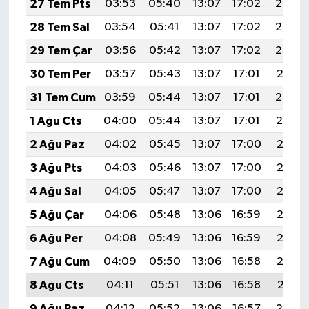
27 Tem Pts
03:53
05:40
13:07
17:02
20:24
28 Tem Sal
03:54
05:41
13:07
17:02
20:23
29 Tem Çar
03:56
05:42
13:07
17:02
20:22
30 Tem Per
03:57
05:43
13:07
17:01
20:21
31 Tem Cum
03:59
05:44
13:07
17:01
20:20
1 Ağu Cts
04:00
05:44
13:07
17:01
20:19
2 Ağu Paz
04:02
05:45
13:07
17:00
20:18
3 Ağu Pts
04:03
05:46
13:07
17:00
20:17
4 Ağu Sal
04:05
05:47
13:07
17:00
20:16
5 Ağu Çar
04:06
05:48
13:06
16:59
20:15
6 Ağu Per
04:08
05:49
13:06
16:59
20:13
7 Ağu Cum
04:09
05:50
13:06
16:58
20:12
8 Ağu Cts
04:11
05:51
13:06
16:58
20:11
9 Ağu Paz
04:12
05:52
13:06
16:57
20:10