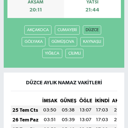
AKŞAM
YATSI
20:11
21:44
AKÇAKOCA
CUMAYERİ
DÜZCE
GÖLYAKA
GÜMÜŞOVA
KAYNAŞLI
YIĞILCA
ÇİLİMLİ
DÜZCE AYLIK NAMAZ VAKITLERI
İMSAK
GÜNEŞ
ÖĞLE
İKINDI
AKŞA
25 Tem Cts
03:50
05:38
13:07
17:03
20:26
26 Tem Paz
03:51
05:39
13:07
17:03
20:25