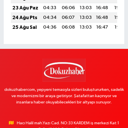
23 Ağu Paz
04:33
06:06
13:03
16:48
19:50
24 Ağu Pts
04:34
06:07
13:03
16:48
19:49
25 Ağu Sal
04:36
06:08
13:03
16:47
19:47
dokuzhabercom, yepyeni temasıyla sizleri buluştururken, sadelik
ve modernizmi bir araya getiriyor. Şatafattan kaçınıyor ve
insanlara haber okuyabilecekleri bir altyapı sunuyor.
Hacı Halil mah.Yazı Cad. NO:33 KARDEM iş merkezi Kat:1