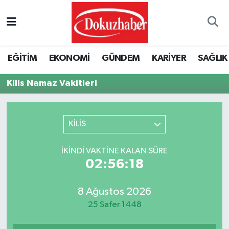
Hava Durumu
EĞİTİM
EKONOMİ
GÜNDEM
KARİYER
SAĞLIK
Trafik Durumu
Kilis Namaz Vakitleri
Puan Durumu ve Fikstür
Tüm Manşetler
KİLİS
Son Dakika Haberleri
İKINDI VAKTINE KALAN SÜRE
02:56:18
Haber Arşivi
8 Ağustos 2026
25 Safer 1448