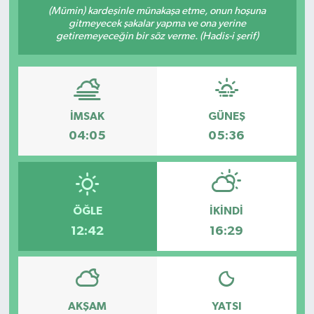
(Mümin) kardeşinle münakaşa etme, onun hoşuna
gitmeyecek şakalar yapma ve ona yerine
getiremeyeceğin bir söz verme. (Hadis-i şerif)
İMSAK
GÜNEŞ
04:05
05:36
ÖĞLE
İKINDI
12:42
16:29
AKŞAM
YATSI