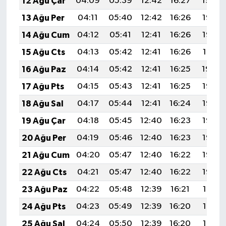
12 Ağu Çar
04:09
05:39
12:42
16:27
19:34
13 Ağu Per
04:11
05:40
12:42
16:26
19:33
14 Ağu Cum
04:12
05:41
12:41
16:26
19:32
15 Ağu Cts
04:13
05:42
12:41
16:26
19:31
16 Ağu Paz
04:14
05:42
12:41
16:25
19:30
17 Ağu Pts
04:15
05:43
12:41
16:25
19:28
18 Ağu Sal
04:17
05:44
12:41
16:24
19:27
19 Ağu Çar
04:18
05:45
12:40
16:23
19:26
20 Ağu Per
04:19
05:46
12:40
16:23
19:25
21 Ağu Cum
04:20
05:47
12:40
16:22
19:23
22 Ağu Cts
04:21
05:47
12:40
16:22
19:22
23 Ağu Paz
04:22
05:48
12:39
16:21
19:21
24 Ağu Pts
04:23
05:49
12:39
16:20
19:19
25 Ağu Sal
04:24
05:50
12:39
16:20
19:18