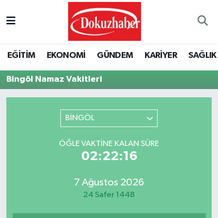
Hava Durumu
EĞİTİM
EKONOMİ
GÜNDEM
KARİYER
SAĞLIK
Trafik Durumu
Bingöl Namaz Vakitleri
Puan Durumu ve Fikstür
Tüm Manşetler
BİNGÖL
Son Dakika Haberleri
ÖĞLE VAKTINE KALAN SÜRE
02:22:16
Haber Arşivi
7 Ağustos 2026
24 Safer 1448