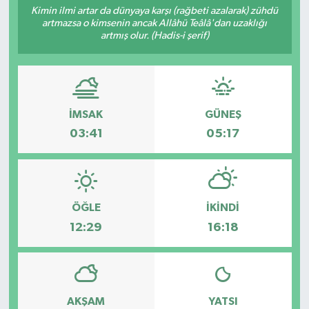
Kimin ilmi artar da dünyaya karşı (rağbeti azalarak) zühdü
artmazsa o kimsenin ancak Allâhü Teâlâ'dan uzaklığı
artmış olur. (Hadis-i şerif)
İMSAK
GÜNEŞ
03:41
05:17
ÖĞLE
İKINDI
12:29
16:18
AKŞAM
YATSI