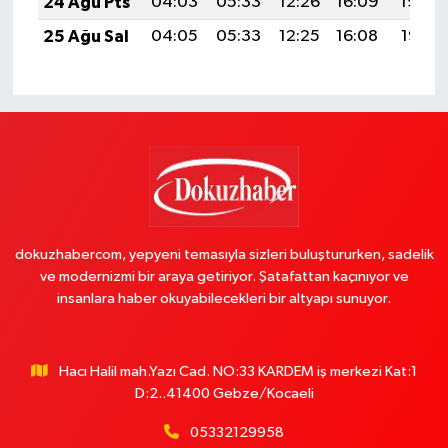
24 Ağu Pts
04:03
05:33
12:26
16:09
19:09
25 Ağu Sal
04:05
05:33
12:25
16:08
19:07
dokuzhabercom, yepyeni temasıyla sizleri buluştururken, sadelik
ve modernizmi bir araya getiriyor. Şatafattan kaçınıyor ve
insanlara haber okuyabilecekleri bir altyapı sunuyor.
Hacı Halil mah.Yazı Cad. NO:33 KARDEM iş merkezi Kat:1
D:2..41400 Gebze/Kocaeli
05332129958