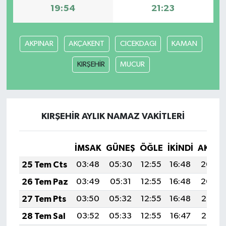
19:54
21:23
AKPINAR
AKÇAKENT
CICEKDAGI
KAMAN
KIRŞEHİR
MUCUR
KIRŞEHİR AYLIK NAMAZ VAKITLERI
İMSAK
GÜNEŞ
ÖĞLE
İKINDI
AKŞA
25 Tem Cts
03:48
05:30
12:55
16:48
20:09
26 Tem Paz
03:49
05:31
12:55
16:48
20:09
27 Tem Pts
03:50
05:32
12:55
16:48
20:08
28 Tem Sal
03:52
05:33
12:55
16:47
20:07