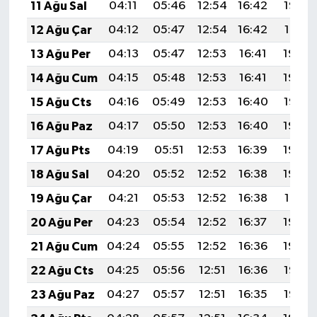
11 Ağu Sal
04:11
05:46
12:54
16:42
19:52
12 Ağu Çar
04:12
05:47
12:54
16:42
19:51
13 Ağu Per
04:13
05:47
12:53
16:41
19:49
14 Ağu Cum
04:15
05:48
12:53
16:41
19:48
15 Ağu Cts
04:16
05:49
12:53
16:40
19:47
16 Ağu Paz
04:17
05:50
12:53
16:40
19:45
17 Ağu Pts
04:19
05:51
12:53
16:39
19:44
18 Ağu Sal
04:20
05:52
12:52
16:38
19:43
19 Ağu Çar
04:21
05:53
12:52
16:38
19:41
20 Ağu Per
04:23
05:54
12:52
16:37
19:40
21 Ağu Cum
04:24
05:55
12:52
16:36
19:39
22 Ağu Cts
04:25
05:56
12:51
16:36
19:37
23 Ağu Paz
04:27
05:57
12:51
16:35
19:36