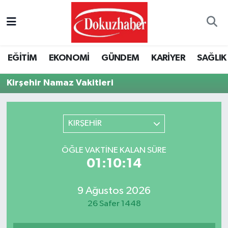
Hava Durumu
EĞİTİM
EKONOMİ
GÜNDEM
KARİYER
SAĞLIK
Trafik Durumu
Kirşehir Namaz Vakitleri
Puan Durumu ve Fikstür
Tüm Manşetler
KIRŞEHİR
Son Dakika Haberleri
ÖĞLE VAKTINE KALAN SÜRE
01:10:14
Haber Arşivi
9 Ağustos 2026
26 Safer 1448