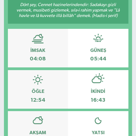
Dört şey, Cennet hazinelerindendir: Sadakayı gizli
vermek, musibeti gizlemek, sıla-i rahim yapmak ve "Lâ
havle ve lâ kuvvete illâ billâh" demek. (Hadis-i şerif)
İMSAK
GÜNEŞ
04:08
05:44
ÖĞLE
İKINDI
12:54
16:43
AKŞAM
YATSI