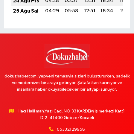
24 Ağu Pts
04:28
05:57
12:51
16:34
19:34
25 Ağu Sal
04:29
05:58
12:51
16:34
19:33
dokuzhabercom, yepyeni temasıyla sizleri buluştururken, sadelik
ve modernizmi bir araya getiriyor. Şatafattan kaçınıyor ve
insanlara haber okuyabilecekleri bir altyapı sunuyor.
Hacı Halil mah.Yazı Cad. NO:33 KARDEM iş merkezi Kat:1
D:2..41400 Gebze/Kocaeli
05332129958