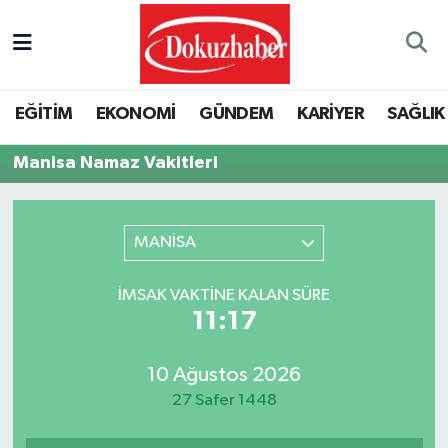
Hava Durumu
EĞİTİM
EKONOMİ
GÜNDEM
KARİYER
SAĞLIK
Trafik Durumu
Manisa Namaz Vakitleri
Puan Durumu ve Fikstür
Tüm Manşetler
MANİSA
Son Dakika Haberleri
İMSAK VAKTINE KALAN SÜRE
11:17
Haber Arşivi
10 Ağustos 2026
27 Safer 1448