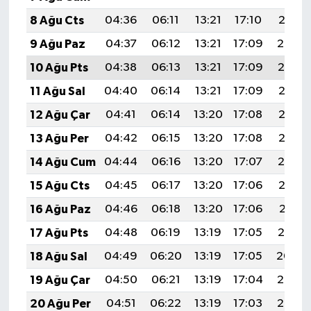
8 Ağu Cts
04:36
06:11
13:21
17:10
20:21
9 Ağu Paz
04:37
06:12
13:21
17:09
20:20
10 Ağu Pts
04:38
06:13
13:21
17:09
20:19
11 Ağu Sal
04:40
06:14
13:21
17:09
20:18
12 Ağu Çar
04:41
06:14
13:20
17:08
20:17
13 Ağu Per
04:42
06:15
13:20
17:08
20:15
14 Ağu Cum
04:44
06:16
13:20
17:07
20:14
15 Ağu Cts
04:45
06:17
13:20
17:06
20:13
16 Ağu Paz
04:46
06:18
13:20
17:06
20:11
17 Ağu Pts
04:48
06:19
13:19
17:05
20:10
18 Ağu Sal
04:49
06:20
13:19
17:05
20:09
19 Ağu Çar
04:50
06:21
13:19
17:04
20:07
20 Ağu Per
04:51
06:22
13:19
17:03
20:06