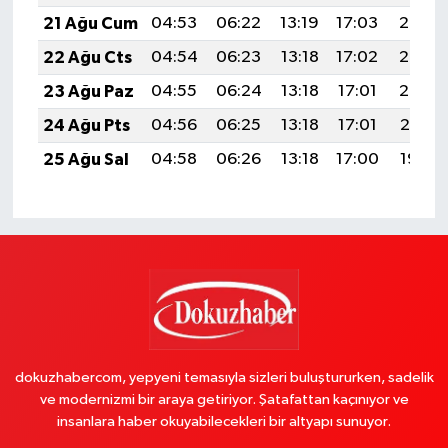
21 Ağu Cum
04:53
06:22
13:19
17:03
20:05
22 Ağu Cts
04:54
06:23
13:18
17:02
20:03
23 Ağu Paz
04:55
06:24
13:18
17:01
20:02
24 Ağu Pts
04:56
06:25
13:18
17:01
20:01
25 Ağu Sal
04:58
06:26
13:18
17:00
19:59
dokuzhabercom, yepyeni temasıyla sizleri buluştururken, sadelik
ve modernizmi bir araya getiriyor. Şatafattan kaçınıyor ve
insanlara haber okuyabilecekleri bir altyapı sunuyor.