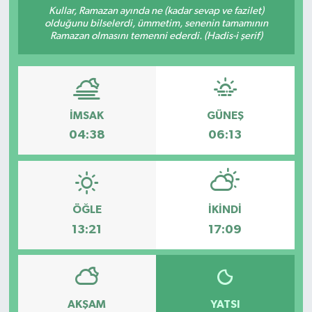
Kullar, Ramazan ayında ne (kadar sevap ve fazilet)
olduğunu bilselerdi, ümmetim, senenin tamamının
Ramazan olmasını temenni ederdi. (Hadis-i şerif)
İMSAK
GÜNEŞ
04:38
06:13
ÖĞLE
İKINDI
13:21
17:09
AKŞAM
YATSI