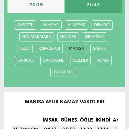
20:19
21:47
AHMETLİ
AKHİSAR
ALAŞEHİR
DEMİRCİ
GÖLMARMARA
GÖRDES
KIRKAĞAÇ
KULA
KÖPRÜBAŞI
MANİSA
SALİHLİ
SARIGÖL
SARUHANLI
SELENDİ
SOMA
TURGUTLU
MANİSA AYLIK NAMAZ VAKITLERI
İMSAK
GÜNEŞ
ÖĞLE
İKINDI
AKŞA