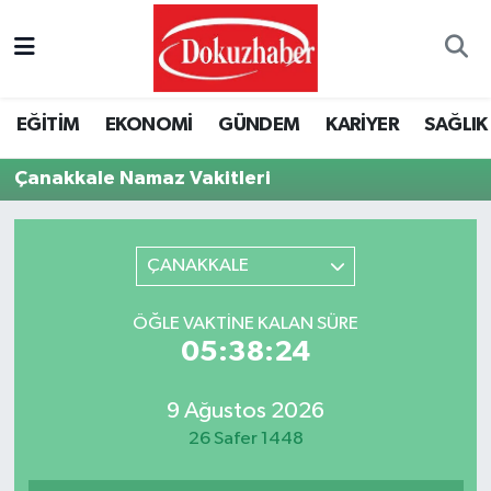
Hava Durumu
EĞİTİM
EKONOMİ
GÜNDEM
KARİYER
SAĞLIK
Trafik Durumu
Çanakkale Namaz Vakitleri
Puan Durumu ve Fikstür
Tüm Manşetler
ÇANAKKALE
Son Dakika Haberleri
ÖĞLE VAKTINE KALAN SÜRE
05:38:24
Haber Arşivi
9 Ağustos 2026
26 Safer 1448