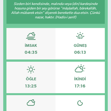
Sizden biri kendisinde, malında veya (din) kardeşinde
hoşuna giden bir şey görürse "mâşâallah, bârekallâh,
Allah mübarek etsin" diyerek bereketle dua etsin. Çünkü
nazar, haktır. (Hadis-i şerif)
İMSAK
GÜNEŞ
04:35
06:13
ÖĞLE
İKINDI
13:25
17:16