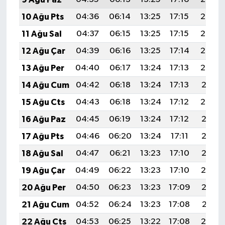
10 Ağu Pts
04:36
06:14
13:25
17:15
20:26
11 Ağu Sal
04:37
06:15
13:25
17:15
20:25
12 Ağu Çar
04:39
06:16
13:25
17:14
20:24
13 Ağu Per
04:40
06:17
13:24
17:13
20:22
14 Ağu Cum
04:42
06:18
13:24
17:13
20:21
15 Ağu Cts
04:43
06:18
13:24
17:12
20:20
16 Ağu Paz
04:45
06:19
13:24
17:12
20:18
17 Ağu Pts
04:46
06:20
13:24
17:11
20:17
18 Ağu Sal
04:47
06:21
13:23
17:10
20:15
19 Ağu Çar
04:49
06:22
13:23
17:10
20:14
20 Ağu Per
04:50
06:23
13:23
17:09
20:13
21 Ağu Cum
04:52
06:24
13:23
17:08
20:11
22 Ağu Cts
04:53
06:25
13:22
17:08
20:10