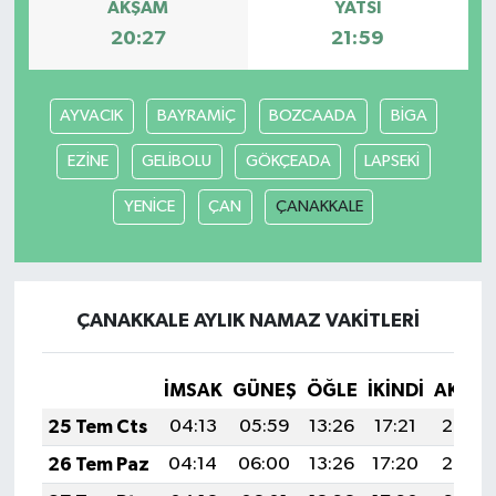
AKŞAM
YATSI
20:27
21:59
AYVACIK
BAYRAMİÇ
BOZCAADA
BİGA
EZİNE
GELİBOLU
GÖKÇEADA
LAPSEKİ
YENİCE
ÇAN
ÇANAKKALE
ÇANAKKALE AYLIK NAMAZ VAKITLERI
İMSAK
GÜNEŞ
ÖĞLE
İKINDI
AKŞA
25 Tem Cts
04:13
05:59
13:26
17:21
20:43
26 Tem Paz
04:14
06:00
13:26
17:20
20:42