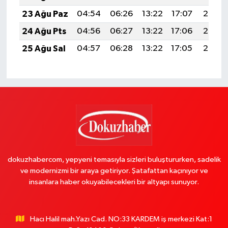
23 Ağu Paz
04:54
06:26
13:22
17:07
20:08
24 Ağu Pts
04:56
06:27
13:22
17:06
20:07
25 Ağu Sal
04:57
06:28
13:22
17:05
20:05
dokuzhabercom, yepyeni temasıyla sizleri buluştururken, sadelik
ve modernizmi bir araya getiriyor. Şatafattan kaçınıyor ve
insanlara haber okuyabilecekleri bir altyapı sunuyor.
Hacı Halil mah.Yazı Cad. NO:33 KARDEM iş merkezi Kat:1