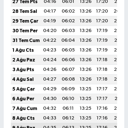
27 Tem Pts
04:16
06:01
13:26
17:20
20:41
28 Tem Sal
04:17
06:02
13:26
17:20
20:40
29 Tem Çar
04:19
06:02
13:26
17:20
20:39
30 Tem Per
04:20
06:03
13:26
17:19
20:38
31 Tem Cum
04:22
06:04
13:26
17:19
20:37
1 Ağu Cts
04:23
06:05
13:26
17:19
20:36
2 Ağu Paz
04:24
06:06
13:26
17:18
20:35
3 Ağu Pts
04:26
06:07
13:26
17:18
20:34
4 Ağu Sal
04:27
06:08
13:26
17:18
20:33
5 Ağu Çar
04:29
06:09
13:25
17:17
20:32
6 Ağu Per
04:30
06:10
13:25
17:17
20:31
7 Ağu Cum
04:32
06:11
13:25
17:16
20:30
8 Ağu Cts
04:33
06:12
13:25
17:16
20:29
9 Ağu Paz
04:35
06:13
13:25
17:16
20:27