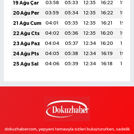
19 Ağu Çar
03:58
05:33
12:35
16:22
19:27
20 Ağu Per
03:59
05:34
12:35
16:22
19:26
21 Ağu Cum
04:01
05:35
12:35
16:21
19:24
22 Ağu Cts
04:02
05:36
12:35
16:20
19:23
23 Ağu Paz
04:04
05:37
12:34
16:20
19:21
24 Ağu Pts
04:05
05:38
12:34
16:19
19:20
25 Ağu Sal
04:06
05:39
12:34
16:18
19:18
dokuzhabercom, yepyeni temasıyla sizleri buluştururken, sadelik