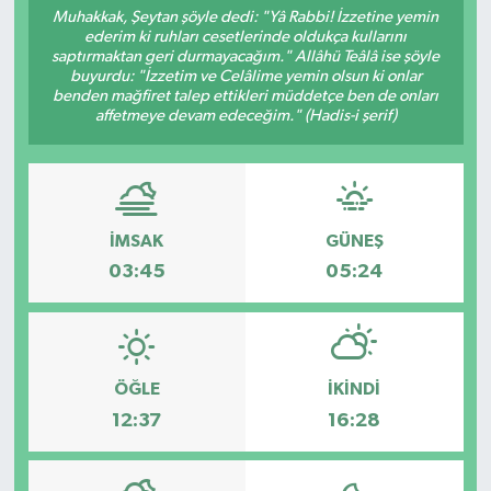
Muhakkak, Şeytan şöyle dedi: "Yâ Rabbi! İzzetine yemin
ederim ki ruhları cesetlerinde oldukça kullarını
saptırmaktan geri durmayacağım." Allâhü Teâlâ ise şöyle
buyurdu: "İzzetim ve Celâlime yemin olsun ki onlar
benden mağfiret talep ettikleri müddetçe ben de onları
affetmeye devam edeceğim." (Hadis-i şerif)
İMSAK
GÜNEŞ
03:45
05:24
ÖĞLE
İKINDI
12:37
16:28