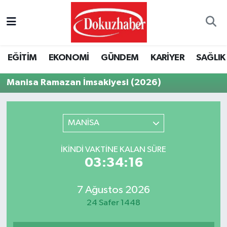
Hava Durumu
EĞİTİM
EKONOMİ
GÜNDEM
KARİYER
SAĞLIK
Trafik Durumu
Manisa Ramazan İmsakiyesi (2026)
Puan Durumu ve Fikstür
Tüm Manşetler
MANİSA
Son Dakika Haberleri
İKINDI VAKTINE KALAN SÜRE
03:34:16
Haber Arşivi
7 Ağustos 2026
24 Safer 1448