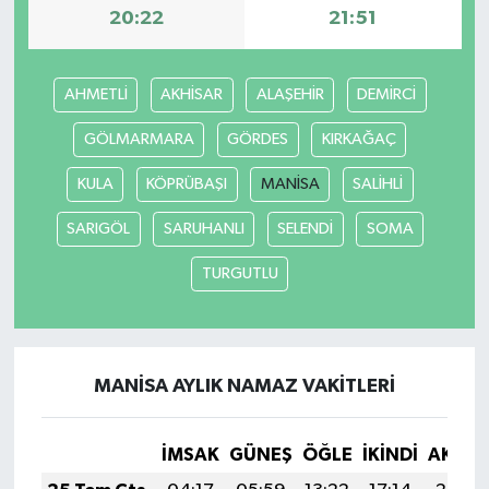
20:22
21:51
AHMETLİ
AKHİSAR
ALAŞEHİR
DEMİRCİ
GÖLMARMARA
GÖRDES
KIRKAĞAÇ
KULA
KÖPRÜBAŞI
MANİSA
SALİHLİ
SARIGÖL
SARUHANLI
SELENDİ
SOMA
TURGUTLU
MANİSA AYLIK NAMAZ VAKITLERI
İMSAK
GÜNEŞ
ÖĞLE
İKINDI
AKŞA