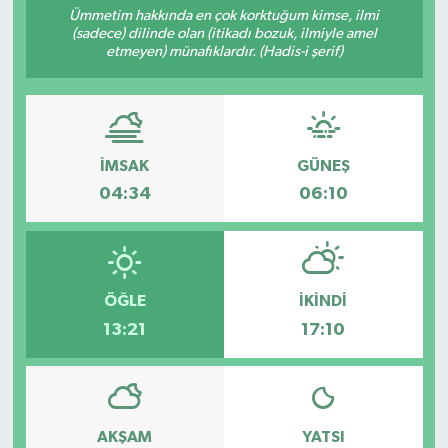
Ümmetim hakkında en çok korktuğum kimse, ilmi
(sadece) dilinde olan (itikadı bozuk, ilmiyle amel
etmeyen) münafıklardır. (Hadis-i şerif)
İMSAK
GÜNEŞ
04:34
06:10
ÖĞLE
İKINDI
13:21
17:10
AKŞAM
YATSI