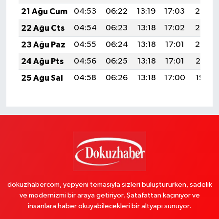
21 Ağu Cum
04:53
06:22
13:19
17:03
20:05
22 Ağu Cts
04:54
06:23
13:18
17:02
20:03
23 Ağu Paz
04:55
06:24
13:18
17:01
20:02
24 Ağu Pts
04:56
06:25
13:18
17:01
20:01
25 Ağu Sal
04:58
06:26
13:18
17:00
19:59
dokuzhabercom, yepyeni temasıyla sizleri buluştururken, sadelik
ve modernizmi bir araya getiriyor. Şatafattan kaçınıyor ve
insanlara haber okuyabilecekleri bir altyapı sunuyor.