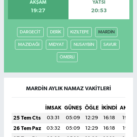
AKŞAM
YATSI
19:27
20:53
DARGECİT
DERİK
KIZILTEPE
MARDİN
MAZIDAĞI
MİDYAT
NUSAYBİN
SAVUR
ÖMERLİ
MARDİN AYLIK NAMAZ VAKITLERI
İMSAK
GÜNEŞ
ÖĞLE
İKINDI
AKŞA
25 Tem Cts
03:31
05:09
12:29
16:18
19:39
26 Tem Paz
03:32
05:09
12:29
16:18
19:38