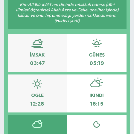
Kim Allâhü Teâlâ'nın dininde tefakkuh ederse (dînî
ilimleri öğrenirse) Allah Azze ve Celle, ona (her işinde)
kâfidir ve onu, hiç ummadığı yerden rızıklandırıverir.
(Hadis-i şerif)
İMSAK
GÜNEŞ
03:47
05:19
ÖĞLE
İKINDI
12:28
16:15