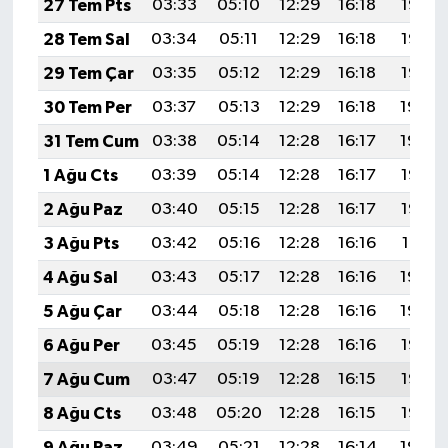
27 Tem Pts
03:33
05:10
12:29
16:18
19:37
28 Tem Sal
03:34
05:11
12:29
16:18
19:36
29 Tem Çar
03:35
05:12
12:29
16:18
19:35
30 Tem Per
03:37
05:13
12:29
16:18
19:34
31 Tem Cum
03:38
05:14
12:28
16:17
19:34
1 Ağu Cts
03:39
05:14
12:28
16:17
19:33
2 Ağu Paz
03:40
05:15
12:28
16:17
19:32
3 Ağu Pts
03:42
05:16
12:28
16:16
19:31
4 Ağu Sal
03:43
05:17
12:28
16:16
19:30
5 Ağu Çar
03:44
05:18
12:28
16:16
19:29
6 Ağu Per
03:45
05:19
12:28
16:16
19:28
7 Ağu Cum
03:47
05:19
12:28
16:15
19:27
8 Ağu Cts
03:48
05:20
12:28
16:15
19:25
9 Ağu Paz
03:49
05:21
12:28
16:14
19:24