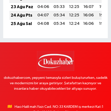
23 Ağu Paz
04:06
05:33
12:25
16:07
19:07
24 Ağu Pts
04:07
05:34
12:25
16:06
19:06
25 Ağu Sal
04:08
05:34
12:24
16:06
19:04
dokuzhabercom, yepyeni temasıyla sizleri buluştururken, sadelik
ve modernizmi bir araya getiriyor. Şatafattan kaçınıyor ve
insanlara haber okuyabilecekleri bir altyapı sunuyor.
Hacı Halil mah.Yazı Cad. NO:33 KARDEM iş merkezi Kat:1