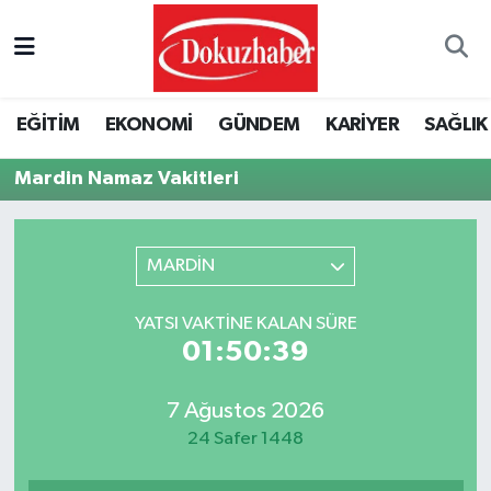
Hava Durumu
EĞİTİM
EKONOMİ
GÜNDEM
KARİYER
SAĞLIK
Trafik Durumu
Mardin Namaz Vakitleri
Puan Durumu ve Fikstür
Tüm Manşetler
MARDİN
Son Dakika Haberleri
YATSI VAKTINE KALAN SÜRE
01:50:39
Haber Arşivi
7 Ağustos 2026
24 Safer 1448