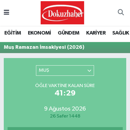
Hava Durumu
EĞİTİM
EKONOMİ
GÜNDEM
KARİYER
SAĞLIK
Trafik Durumu
Muş Ramazan İmsakiyesi (2026)
Puan Durumu ve Fikstür
Tüm Manşetler
MUŞ
Son Dakika Haberleri
ÖĞLE VAKTINE KALAN SÜRE
41:29
Haber Arşivi
9 Ağustos 2026
26 Safer 1448