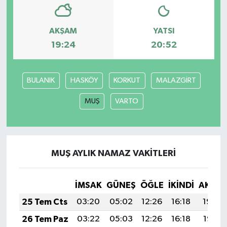
AKŞAM
YATSI
19:24
20:52
BULANIK
HASKÖY
KORKUT
MALAZGİRT
MUŞ
VARTO
MUŞ AYLIK NAMAZ VAKITLERI
İMSAK
GÜNEŞ
ÖĞLE
İKINDI
AKŞA
25 Tem Cts
03:20
05:02
12:26
16:18
19:39
26 Tem Paz
03:22
05:03
12:26
16:18
19:38