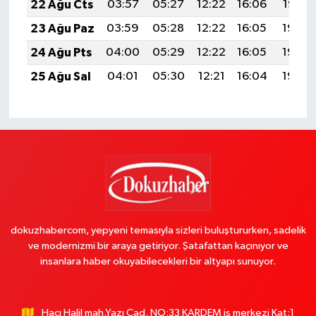
22 Ağu Cts
03:57
05:27
12:22
16:06
19:07
23 Ağu Paz
03:59
05:28
12:22
16:05
19:06
24 Ağu Pts
04:00
05:29
12:22
16:05
19:04
25 Ağu Sal
04:01
05:30
12:21
16:04
19:03
dokuzhabercom, yepyeni temasıyla sizleri buluştururken, sadelik
ve modernizmi bir araya getiriyor. Şatafattan kaçınıyor ve
insanlara haber okuyabilecekleri bir altyapı sunuyor.
Hacı Halil mah.Yazı Cad. NO:33 KARDEM iş merkezi Kat:1