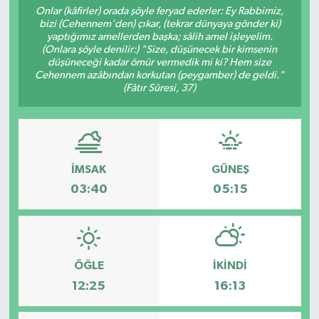
Onlar (kâfirler) orada şöyle feryad ederler: Ey Rabbimiz,
bizi (Cehennem'den) çıkar, (tekrar dünyaya gönder ki)
yaptığımız amellerden başka; sâlih amel işleyelim.
(Onlara şöyle denilir:) "Size, düşünecek bir kimsenin
düşüneceği kadar ömür vermedik mi ki? Hem size
Cehennem azâbından korkutan (peygamber) de geldi."
(Fâtır Sûresi, 37)
İMSAK
GÜNEŞ
03:40
05:15
ÖĞLE
İKINDI
12:25
16:13