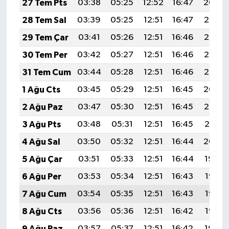
27 Tem Pts
03:38
05:25
12:52
16:47
20:09
28 Tem Sal
03:39
05:25
12:51
16:47
20:08
29 Tem Çar
03:41
05:26
12:51
16:46
20:07
30 Tem Per
03:42
05:27
12:51
16:46
20:06
31 Tem Cum
03:44
05:28
12:51
16:46
20:05
1 Ağu Cts
03:45
05:29
12:51
16:45
20:04
2 Ağu Paz
03:47
05:30
12:51
16:45
20:02
3 Ağu Pts
03:48
05:31
12:51
16:45
20:01
4 Ağu Sal
03:50
05:32
12:51
16:44
20:00
5 Ağu Çar
03:51
05:33
12:51
16:44
19:59
6 Ağu Per
03:53
05:34
12:51
16:43
19:58
7 Ağu Cum
03:54
05:35
12:51
16:43
19:57
8 Ağu Cts
03:56
05:36
12:51
16:42
19:55
9 Ağu Paz
03:57
05:37
12:51
16:42
19:54