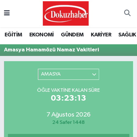
Hava Durumu
EĞİTİM
EKONOMİ
GÜNDEM
KARİYER
SAĞLIK
Trafik Durumu
Amasya Hamamözü Namaz Vakitleri
Puan Durumu ve Fikstür
Tüm Manşetler
AMASYA
Son Dakika Haberleri
ÖĞLE VAKTINE KALAN SÜRE
03:23:13
Haber Arşivi
7 Ağustos 2026
24 Safer 1448