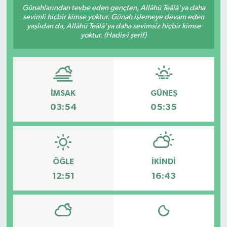
Günahlarından tevbe eden gençten, Allâhü Teâlâ'ya daha
sevimli hiçbir kimse yoktur. Günah işlemeye devam eden
yaşlıdan da, Allâhü Teâlâ'ya daha sevimsiz hiçbir kimse
yoktur. (Hadis-i şerif)
İMSAK
GÜNEŞ
03:54
05:35
ÖĞLE
İKINDI
12:51
16:43