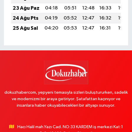
23 Ağu Paz
04:18
05:51
12:48
16:33
19:35
24 Ağu Pts
04:19
05:52
12:47
16:32
19:33
25 Ağu Sal
04:20
05:53
12:47
16:31
19:32
dokuzhabercom, yepyeni temasıyla sizleri buluştururken, sadelik
ve modernizmi bir araya getiriyor. Şatafattan kaçınıyor ve
insanlara haber okuyabilecekleri bir altyapı sunuyor.
Hacı Halil mah.Yazı Cad. NO:33 KARDEM iş merkezi Kat:1