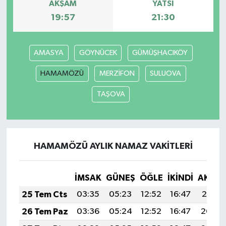
AKŞAM
YATSI
19:57
21:30
AMASYA
GÖYNÜCEK
GÜMÜŞHACIKÖY
HAMAMÖZÜ
MERZİFON
SULUOVA
TAŞOVA
HAMAMÖZÜ AYLIK NAMAZ VAKITLERI
İMSAK
GÜNEŞ
ÖĞLE
İKINDI
AKŞA
25 Tem Cts
03:35
05:23
12:52
16:47
20:10
26 Tem Paz
03:36
05:24
12:52
16:47
20:09