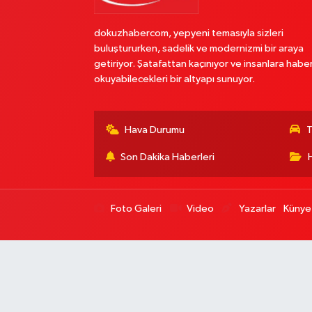
dokuzhabercom, yepyeni temasıyla sizleri
buluştururken, sadelik ve modernizmi bir araya
getiriyor. Şatafattan kaçınıyor ve insanlara habe
okuyabilecekleri bir altyapı sunuyor.
Hava Durumu
T
Son Dakika Haberleri
Foto Galeri
Video
Yazarlar
Künye