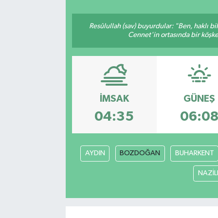
Resûlullah (sav) buyurdular: "Ben, haklı b
Cennet'in ortasında bir köşke 
İMSAK
GÜNEŞ
04:35
06:0
AYDIN
BOZDOĞAN
BUHARKENT
NAZİLL