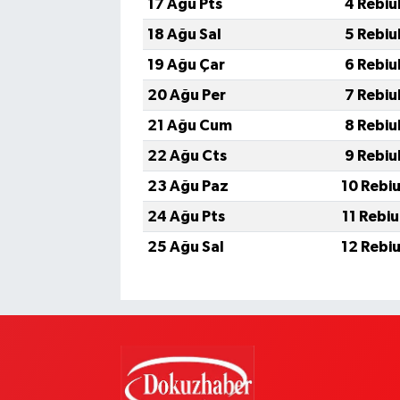
17 Ağu Pts
4 Rebiu
18 Ağu Sal
5 Rebiu
19 Ağu Çar
6 Rebiu
20 Ağu Per
7 Rebiu
21 Ağu Cum
8 Rebiu
22 Ağu Cts
9 Rebiu
23 Ağu Paz
10 Rebi
24 Ağu Pts
11 Rebi
25 Ağu Sal
12 Rebi