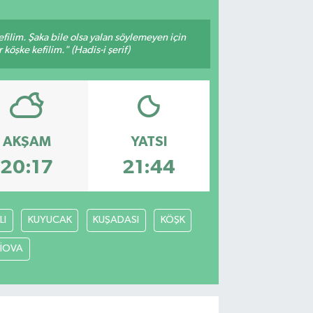
filim. Şaka bile olsa yalan söylemeyen için
köşke kefilim." (Hadis-i şerif)
AKŞAM
YATSI
20:17
21:44
LI
KUYUCAK
KUŞADASI
KÖŞK
LİOVA