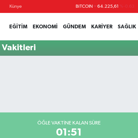
BITCOIN
64.225,61
%-0.63
Künye
DOLAR
47,7143
%0.16
EURO
55,0317
%-0.02
EĞİTİM
EKONOMİ
GÜNDEM
KARİYER
SAĞLIK
STERLİN
64,2463
%0.07
GRAM ALTIN
6510.40
%0.45
Vakitleri
BİST100
13.799
%70
ÖĞLE VAKTINE KALAN SÜRE
01:50