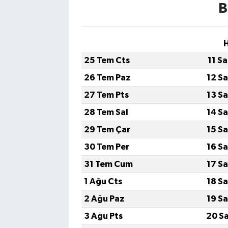
B
25 Tem Cts
11 S
26 Tem Paz
12 S
27 Tem Pts
13 S
28 Tem Sal
14 S
29 Tem Çar
15 S
30 Tem Per
16 S
31 Tem Cum
17 S
1 Ağu Cts
18 S
2 Ağu Paz
19 S
3 Ağu Pts
20 S