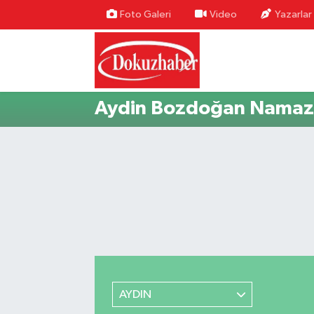
Foto Galeri
Video
Yazarlar
Hava Durumu
Trafik Durumu
Aydin Bozdoğan Namaz 
Puan Durumu ve Fikstür
Tüm Manşetler
Son Dakika Haberleri
Haber Arşivi
AYDIN