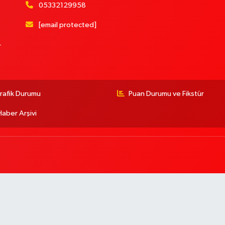
05332129958
[email protected]
r
rafik Durumu
Puan Durumu ve Fikstür
Haber Arşivi