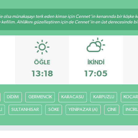
ile olsa münakaşayı terk eden kimse için Cennet'in kenarında bir köşke ke
kefilim. Ahlâkını güzelleştiren için de Cennet'in en üst derecesinde bir 
ÖĞLE
İKINDI
8
13:18
17:05
DİDİM
GERMENCİK
KARACASU
KARPUZLU
KOÇAR
İ
SULTANHİSAR
SÖKE
YENİPAZAR (A)
ÇİNE
İNCİR