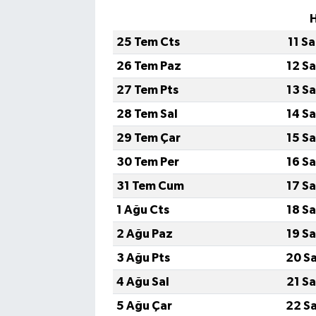
25 Tem Cts
11 S
26 Tem Paz
12 S
27 Tem Pts
13 S
28 Tem Sal
14 S
29 Tem Çar
15 S
30 Tem Per
16 S
31 Tem Cum
17 S
1 Ağu Cts
18 S
2 Ağu Paz
19 S
3 Ağu Pts
20 S
4 Ağu Sal
21 S
5 Ağu Çar
22 S