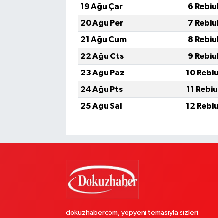
19 Ağu Çar
6 Rebiu
20 Ağu Per
7 Rebiu
21 Ağu Cum
8 Rebiu
22 Ağu Cts
9 Rebiu
23 Ağu Paz
10 Rebi
24 Ağu Pts
11 Rebi
25 Ağu Sal
12 Rebi
dokuzhabercom, yepyeni temasıyla sizleri