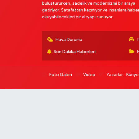
buluştururken, sadelik ve modernizmi bir araya
getiriyor. Şatafattan kaçınıyor ve insanlara habe
okuyabilecekleri bir altyapı sunuyor.
Hava Durumu
T
Son Dakika Haberleri
Foto Galeri
Video
Yazarlar
Künye