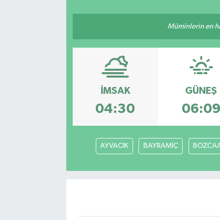
Müminlerin en hayı
İMSAK
GÜNEŞ
04:30
06:0
AYVACIK
BAYRAMİÇ
BOZCA