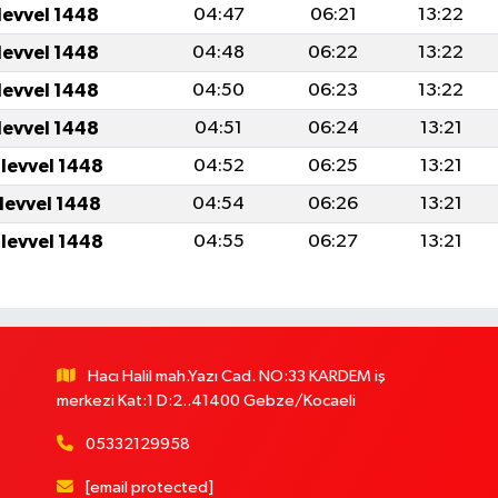
levvel 1448
04:47
06:21
13:22
levvel 1448
04:48
06:22
13:22
levvel 1448
04:50
06:23
13:22
levvel 1448
04:51
06:24
13:21
ulevvel 1448
04:52
06:25
13:21
ulevvel 1448
04:54
06:26
13:21
ulevvel 1448
04:55
06:27
13:21
Hacı Halil mah.Yazı Cad. NO:33 KARDEM iş
merkezi Kat:1 D:2..41400 Gebze/Kocaeli
05332129958
[email protected]