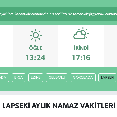
rlıları, kanaatkâr olanlarıdır, en şerlileri de tamahkâr (açgözlü) olanlarıd
ÖĞLE
İKINDI
9
13:24
17:16
ADA
BİGA
EZİNE
GELİBOLU
GÖKÇEADA
LAPSEKİ
LAPSEKİ AYLIK NAMAZ VAKITLERI