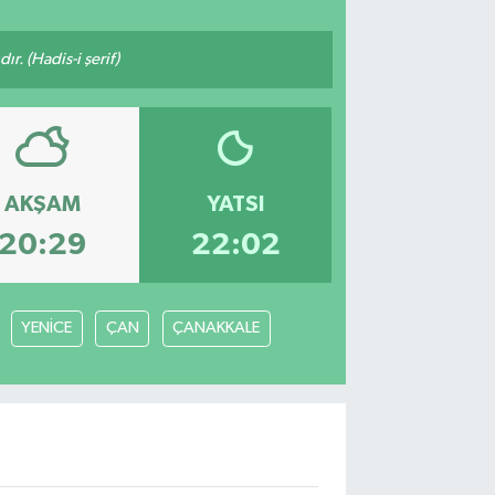
ır. (Hadis-i şerif)
AKŞAM
YATSI
20:29
22:02
YENİCE
ÇAN
ÇANAKKALE