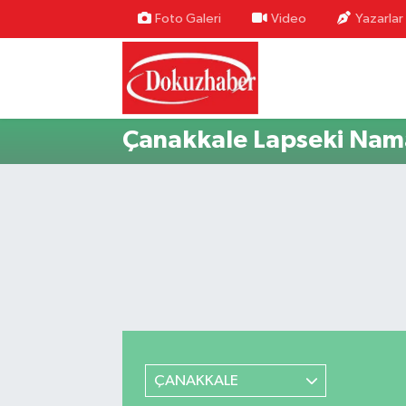
Foto Galeri
Video
Yazarlar
Hava Durumu
Trafik Durumu
Çanakkale Lapseki Nama
Puan Durumu ve Fikstür
Tüm Manşetler
Son Dakika Haberleri
Haber Arşivi
ÇANAKKALE