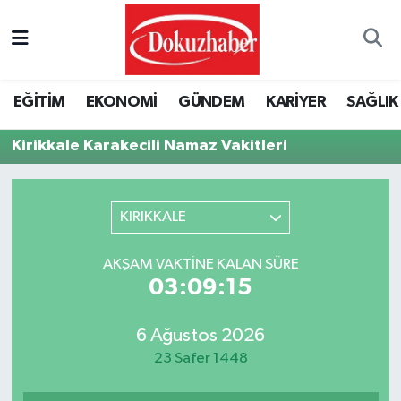
Hava Durumu
EĞİTİM
EKONOMİ
GÜNDEM
KARİYER
SAĞLIK
Trafik Durumu
Kirikkale Karakecili Namaz Vakitleri
Puan Durumu ve Fikstür
Tüm Manşetler
KIRIKKALE
Son Dakika Haberleri
AKŞAM VAKTINE KALAN SÜRE
03:09:15
Haber Arşivi
6 Ağustos 2026
23 Safer 1448