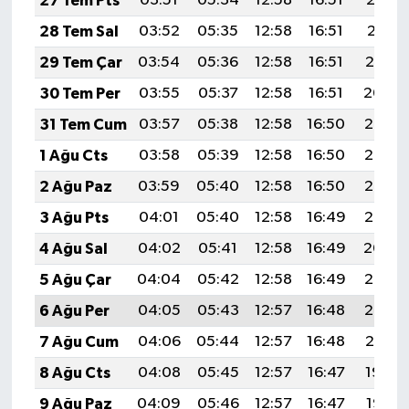
27 Tem Pts
03:51
05:34
12:58
16:51
20:12
28 Tem Sal
03:52
05:35
12:58
16:51
20:11
29 Tem Çar
03:54
05:36
12:58
16:51
20:10
30 Tem Per
03:55
05:37
12:58
16:51
20:09
31 Tem Cum
03:57
05:38
12:58
16:50
20:08
1 Ağu Cts
03:58
05:39
12:58
16:50
20:07
2 Ağu Paz
03:59
05:40
12:58
16:50
20:06
3 Ağu Pts
04:01
05:40
12:58
16:49
20:05
4 Ağu Sal
04:02
05:41
12:58
16:49
20:04
5 Ağu Çar
04:04
05:42
12:58
16:49
20:03
6 Ağu Per
04:05
05:43
12:57
16:48
20:02
7 Ağu Cum
04:06
05:44
12:57
16:48
20:01
8 Ağu Cts
04:08
05:45
12:57
16:47
19:59
9 Ağu Paz
04:09
05:46
12:57
16:47
19:58