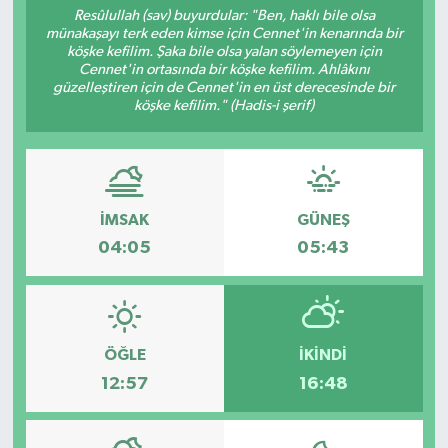
Resûlullah (sav) buyurdular: "Ben, haklı bile olsa
münakaşayı terk eden kimse için Cennet'in kenarında bir
köşke kefilim. Şaka bile olsa yalan söylemeyen için
Cennet'in ortasında bir köşke kefilim. Ahlâkını
güzelleştiren için de Cennet'in en üst derecesinde bir
köşke kefilim." (Hadis-i şerif)
İMSAK
GÜNEŞ
04:05
05:43
ÖĞLE
İKINDI
12:57
16:48