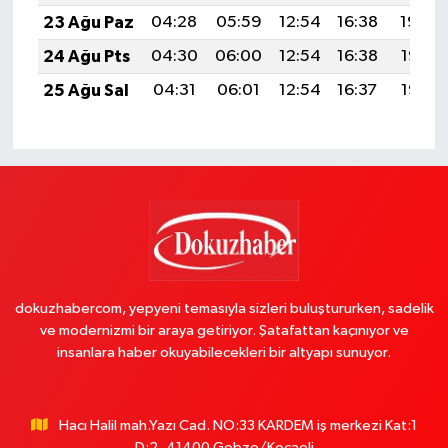
23 Ağu Paz
04:28
05:59
12:54
16:38
19:40
24 Ağu Pts
04:30
06:00
12:54
16:38
19:38
25 Ağu Sal
04:31
06:01
12:54
16:37
19:37
dokuzhabercom, yepyeni temasıyla sizleri buluştururken, sadelik
ve modernizmi bir araya getiriyor. Şatafattan kaçınıyor ve
insanlara haber okuyabilecekleri bir altyapı sunuyor.
Hacı Halil mah.Yazı Cad. NO:33 KARDEM iş merkezi Kat:1
D:2..41400 Gebze/Kocaeli