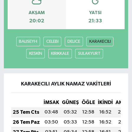
AKŞAM
YATSI
20:02
21:33
BALISEYH
CELEBI
DELICE
KARAKECILI
KESKİN
KIRIKKALE
SULAKYURT
KARAKECILI AYLIK NAMAZ VAKITLERI
İMSAK
GÜNEŞ
ÖĞLE
İKINDI
AKŞA
25 Tem Cts
03:48
05:32
12:58
16:52
20:14
26 Tem Paz
03:50
05:33
12:58
16:52
20:13