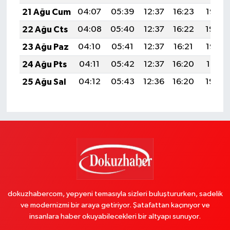
21 Ağu Cum
04:07
05:39
12:37
16:23
19:25
22 Ağu Cts
04:08
05:40
12:37
16:22
19:24
23 Ağu Paz
04:10
05:41
12:37
16:21
19:22
24 Ağu Pts
04:11
05:42
12:37
16:20
19:21
25 Ağu Sal
04:12
05:43
12:36
16:20
19:20
dokuzhabercom, yepyeni temasıyla sizleri buluştururken, sadelik
ve modernizmi bir araya getiriyor. Şatafattan kaçınıyor ve
insanlara haber okuyabilecekleri bir altyapı sunuyor.