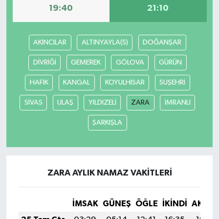
19:40
21:10
AKINCILAR
ALTINYAYLA(S)
DOĞANŞAR
DİVRİĞİ
GEMEREK
GÖLOVA
GÜRÜN
HAFİK
KANGAL
KOYULHİSAR
SUŞEHRİ
SİVAS
ULAŞ
YILDIZELİ
ZARA
İMRANLI
ŞARKIŞLA
ZARA AYLIK NAMAZ VAKITLERI
İMSAK
GÜNEŞ
ÖĞLE
İKINDI
AKŞA