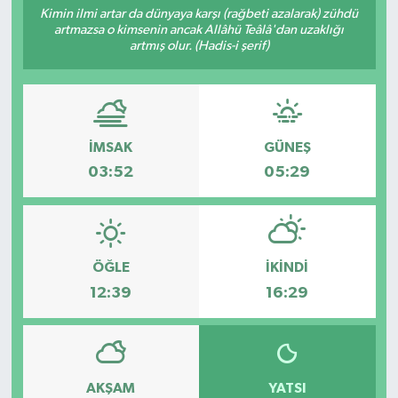
Kimin ilmi artar da dünyaya karşı (rağbeti azalarak) zühdü
artmazsa o kimsenin ancak Allâhü Teâlâ'dan uzaklığı
artmış olur. (Hadis-i şerif)
İMSAK
GÜNEŞ
03:52
05:29
ÖĞLE
İKINDI
12:39
16:29
AKŞAM
YATSI