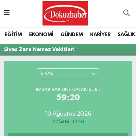
Hava Durumu
EĞİTİM
EKONOMİ
GÜNDEM
KARİYER
SAĞLIK
Trafik Durumu
Sivas Zara Namaz Vakitleri
Puan Durumu ve Fikstür
Tüm Manşetler
SİVAS
Son Dakika Haberleri
İMSAK VAKTINE KALAN SÜRE
59:20
Haber Arşivi
10 Ağustos 2026
27 Safer 1448