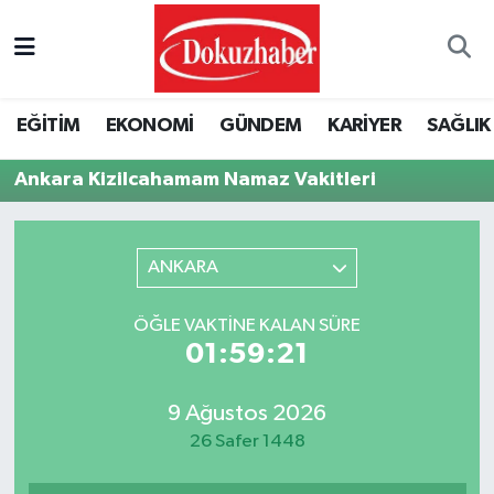
Hava Durumu
EĞİTİM
EKONOMİ
GÜNDEM
KARİYER
SAĞLIK
Trafik Durumu
Ankara Kizilcahamam Namaz Vakitleri
Puan Durumu ve Fikstür
Tüm Manşetler
ANKARA
Son Dakika Haberleri
ÖĞLE VAKTINE KALAN SÜRE
01:59:21
Haber Arşivi
9 Ağustos 2026
26 Safer 1448