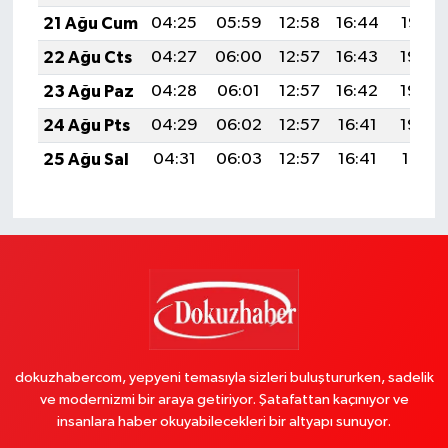
21 Ağu Cum
04:25
05:59
12:58
16:44
19:47
22 Ağu Cts
04:27
06:00
12:57
16:43
19:45
23 Ağu Paz
04:28
06:01
12:57
16:42
19:44
24 Ağu Pts
04:29
06:02
12:57
16:41
19:42
25 Ağu Sal
04:31
06:03
12:57
16:41
19:41
dokuzhabercom, yepyeni temasıyla sizleri buluştururken, sadelik
ve modernizmi bir araya getiriyor. Şatafattan kaçınıyor ve
insanlara haber okuyabilecekleri bir altyapı sunuyor.