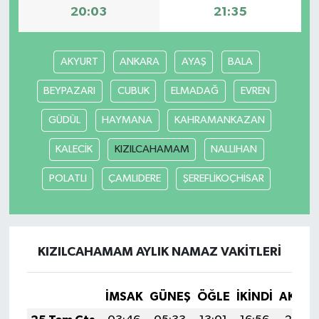
20:03
21:35
AKYURT
ANKARA
AYAŞ
BALA
BEYPAZARI
CUBUK
ELMADAĞ
EVREN
GÜDÜL
HAYMANA
KAHRAMANKAZAN
KALECİK
KIZILCAHAMAM
NALLIHAN
POLATLI
ÇAMLIDERE
ŞEREFLİKOÇHİSAR
KIZILCAHAMAM AYLIK NAMAZ VAKITLERI
İMSAK
GÜNEŞ
ÖĞLE
İKINDI
AKŞA