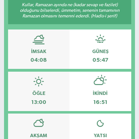
Kullar, Ramazan ayında ne (kadar sevap ve fazilet)
olduğunu bilselerdi, ümmetim, senenin tamamının
Ramazan olmasını temenni ederdi. (Hadis-i şerif)
İMSAK
GÜNEŞ
04:08
05:47
ÖĞLE
İKINDI
13:00
16:51
AKŞAM
YATSI