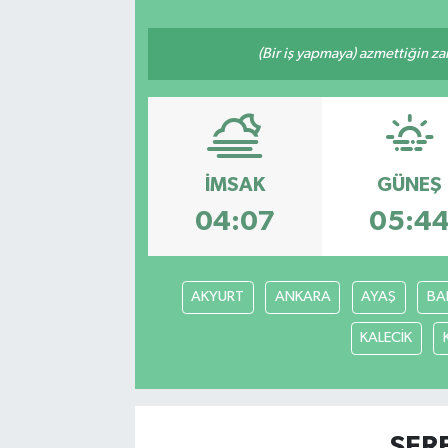
(Bir iş yapmaya) azmettiğin zam
İMSAK
GÜNEŞ
04:07
05:4
AKYURT
ANKARA
AYAŞ
BA
KALECİK
ŞER