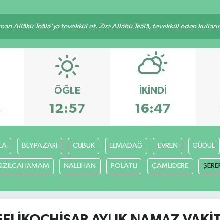
an Allâhü Teâlâ'ya tevekkül et. Zira Allâhü Teâlâ, tevekkül eden kullarını
ÖĞLE
İKINDI
4
12:57
16:47
LA
BEYPAZARI
CUBUK
ELMADAĞ
EVREN
GÜDÜL
KIZILCAHAMAM
NALLIHAN
POLATLI
ÇAMLIDERE
ŞERE
EFLİKOÇHİSAR AYLIK NAMAZ VAKIT