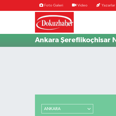
Foto Galeri
Video
Yazarlar
Hava Durumu
Trafik Durumu
Ankara Şereflikoçhisar 
Puan Durumu ve Fikstür
Tüm Manşetler
Son Dakika Haberleri
Haber Arşivi
ANKARA