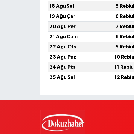
18 Ağu Sal
5 Rebiu
19 Ağu Çar
6 Rebiu
20 Ağu Per
7 Rebiu
21 Ağu Cum
8 Rebiu
22 Ağu Cts
9 Rebiu
23 Ağu Paz
10 Rebi
24 Ağu Pts
11 Rebi
25 Ağu Sal
12 Rebi