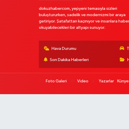
dokuzhabercom, yepyeni temasıyla sizleri
buluştururken, sadelik ve modernizmi bir araya
getiriyor. Şatafattan kaçınıyor ve insanlara habe
okuyabilecekleri bir altyapı sunuyor.
Hava Durumu
T
Son Dakika Haberleri
Foto Galeri
Video
Yazarlar
Künye