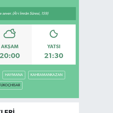
 sever. (Âl-i İmrân Sûresi, 159)
AKŞAM
YATSI
20:00
21:30
HAYMANA
KAHRAMANKAZAN
FLİKOÇHİSAR
LERI