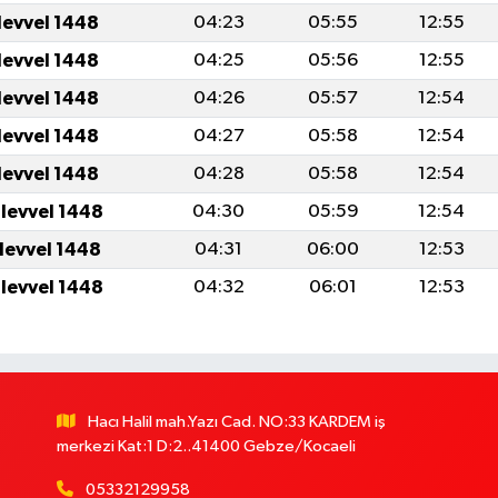
levvel 1448
04:23
05:55
12:55
levvel 1448
04:25
05:56
12:55
levvel 1448
04:26
05:57
12:54
levvel 1448
04:27
05:58
12:54
levvel 1448
04:28
05:58
12:54
ulevvel 1448
04:30
05:59
12:54
ulevvel 1448
04:31
06:00
12:53
ulevvel 1448
04:32
06:01
12:53
Hacı Halil mah.Yazı Cad. NO:33 KARDEM iş
merkezi Kat:1 D:2..41400 Gebze/Kocaeli
05332129958