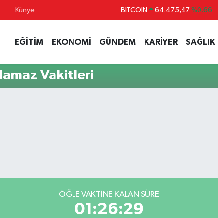
BITCOIN
64.475,47
%0.66
Künye
DOLAR
47,5971
%0.05
EURO
55,1336
%0.18
EĞİTİM
EKONOMİ
GÜNDEM
KARİYER
SAĞLIK
STERLİN
64,2534
%0.22
Namaz Vakitleri
GRAM ALTIN
6527.85
%0.54
BİST100
13.703
%0
ÖĞLE VAKTINE KALAN SÜRE
01:26:28